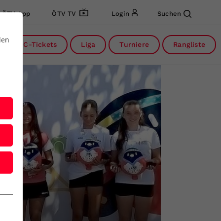
ÖTV App
ÖTV TV
Login
Suchen
den
DC-Tickets
Liga
Turniere
Rangliste
© zVg