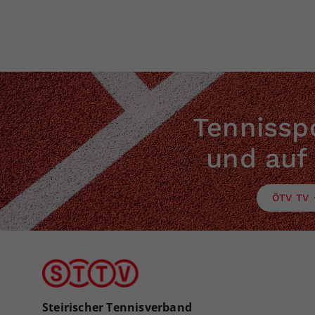
Tennisspo
und auf
ÖTV TV
Steirischer Tennisverband