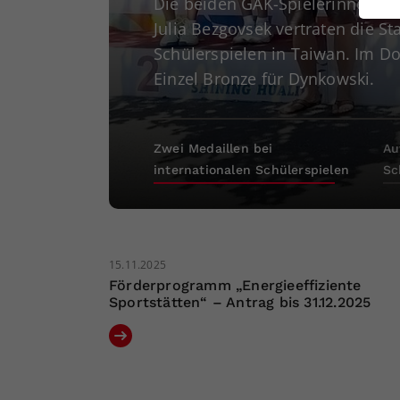
Die beiden GAK-Spielerinnen V
ei
Julia Bezgovsek vertraten die St
Schülerspielen in Taiwan. Im Do
Einzel Bronze für Dynkowski.
S
Zwei Medaillen bei
Au
internationalen Schülerspielen
Sc
15.11.2025
Förderprogramm „Energieeffiziente
Sportstätten“ – Antrag bis 31.12.2025