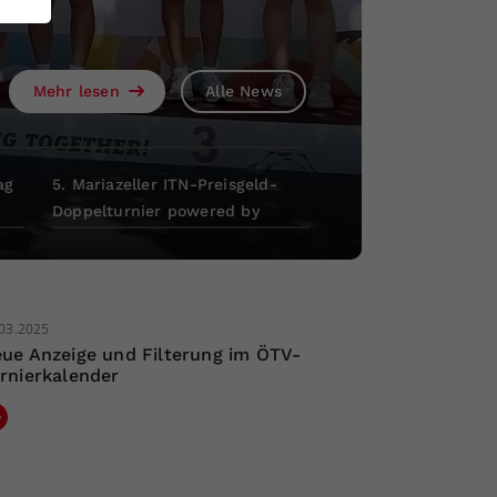
Mehr lesen
Mehr lesen
Mehr lesen
Mehr lesen
Alle News
Alle News
Alle News
Alle News
ag
5. Mariazeller ITN-Preisgeld-
Doppelturnier powered by
Raiffeisenbank
03.2025
ue Anzeige und Filterung im ÖTV-
rnierkalender