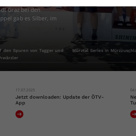
alentina Dynkowski und
nwandfrei funktioniert.
adt Graz bei den
Cookie-Informationen anzeigen
Name
cookie_optin
ppel gab es Silber, im
Anbieter
tatistiken
Laufzeit
1 Jahr
f den Spuren von Tagger und
Mürztal Series in Mürzzuschl
Dieses Cookie wird verwendet, um Ihre Cookie-
hwärzler
Zweck
Einstellungen für diese Website zu speichern.
Name
SgCookieOptin.lastPreferences
17.07.2025
04.
Anbieter
Jetzt downloaden: Update der ÖTV-
Ne
App
Tu
Laufzeit
1 Jahr
Dieser Wert speichert Ihre Consent-
Einstellungen. Unter anderem eine zufällig