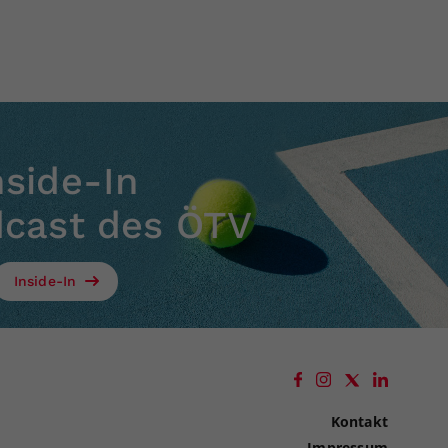
nside-In
dcast des ÖTV
Inside-In
Kontakt
Impressum