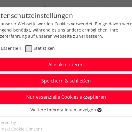
ÖTV
Landesverbände
News
tenschutzeinstellungen
 unserer Webseite werden Cookies verwendet. Einige davon wer
Ausbildungen
Services
Über uns
ngend benötigt, während es uns andere ermöglichen, Ihre
zererfahrung auf unserer Webseite zu verbessern.
Essenziell
Statistiken
Alle akzeptieren
Speichern & schließen
Nur essenzielle Cookies akzeptieren
 bei internationalen
Weitere Informationen anzeigen
ssenziell
n
senzielle Cookies werden für grundlegende Funktionen der
ered by
bseite benötigt. Dadurch ist gewährleistet, dass die Webseite
linski Cookie Consent