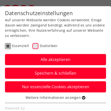
Datenschutzeinstellungen
Steirischer Tennisverband
Auf unserer Webseite werden Cookies verwendet. Einige
davon werden zwingend benötigt, während es uns andere
ermöglichen, Ihre Nutzererfahrung auf unserer Webseite
zu verbessern.
Impressum
Essenziell
Statistiken
Alle akzeptieren
Speichern & schließen
Nur essenzielle Cookies akzeptieren
Weitere Informationen anzeigen
Medieninhaber und –herausgeber
Essenziell
Essenzielle Cookies werden für grundlegende
Powered by
Steirischer Tennisverband