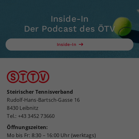
Dieser Wert speichert Ihre Consent-
Einstellungen. Unter anderem eine
Inside-In
zufällig generierte ID, für die
Der Podcast des ÖTV
Zweck
historische Speicherung Ihrer
vorgenommen Einstellungen, falls der
Webseiten-Betreiber dies eingestellt
Inside-In
hat.
Steirischer Tennisverband
Rudolf-Hans-Bartsch-Gasse 16
8430 Leibnitz
Tel.: +43 3452 73660
Öffnungszeiten:
Mo bis Fr: 8:30 – 16:00 Uhr (werktags)