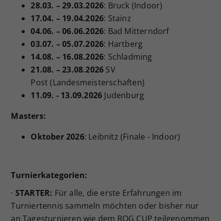
28.03. – 29.03.2026
: Bruck (Indoor)
Dieser Wert speichert Ihre Consent-
17.04. – 19.04.2026
: Stainz
Einstellungen. Unter anderem eine
04.06. – 06.06.2026
: Bad Mitterndorf
zufällig generierte ID, für die
03.07. – 05.07.2026
: Hartberg
Zweck
historische Speicherung Ihrer
vorgenommen Einstellungen, falls der
14.08. – 16.08.2026
: Schladming
Webseiten-Betreiber dies eingestellt
21.08. – 23.08.2026
SV
hat.
Post (Landesmeisterschaften)
11.09. - 13.09.2026
Judenburg
Masters:
Oktober 2026
: Leibnitz (Finale - Indoor)
Turnierkategorien:
·
STARTER:
Für alle, die erste Erfahrungen im
Turniertennis sammeln möchten oder bisher nur
an Tagesturnieren wie dem ROG CUP teilgenommen