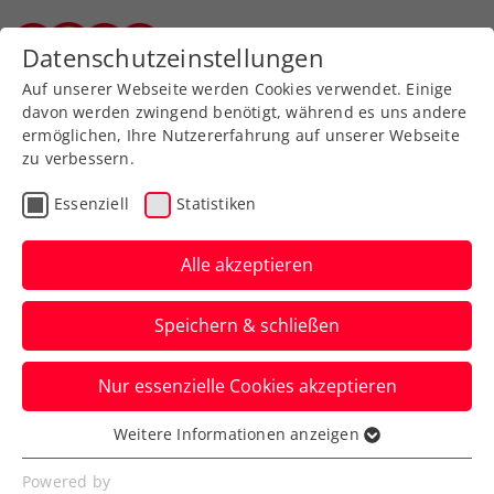
Datenschutzeinstellungen
Steirischer Tennisverband
Auf unserer Webseite werden Cookies verwendet. Einige
davon werden zwingend benötigt, während es uns andere
ermöglichen, Ihre Nutzererfahrung auf unserer Webseite
zu verbessern.
STTV Kids Angebote
Essenziell
Statistiken
Alle akzeptieren
Speichern & schließen
Punktewertung 2026
Nur essenzielle Cookies akzeptieren
Weitere Informationen anzeigen
STTV KIDS-Turnierserie 2026
Essenziell
Essenzielle Cookies werden für grundlegende
Powered by
Der STTV freut sich, die Granit-KIDS-Turnierserie