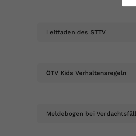
ei
S
Leitfaden des STTV
ÖTV Kids Verhaltensregeln
Meldebogen bei Verdachtsfäl