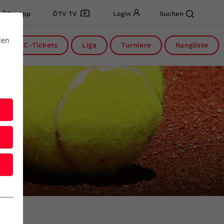
ÖTV App
ÖTV TV
Login
Suchen
den
DC-Tickets
Liga
Turniere
Rangliste