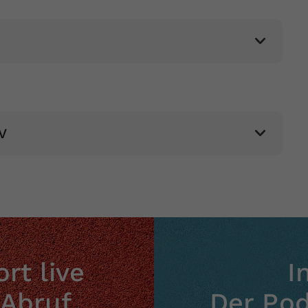
Zweck
generierte ID, für die historische Speicherung
Ihrer vorgenommen Einstellungen, falls der
Webseiten-Betreiber dies eingestellt hat.
V
rt live
I
 Abruf
Der Po