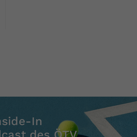
nside-In
dcast des ÖTV