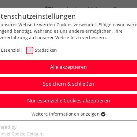
ÖTV
Landesverbände
News
tenschutzeinstellungen
 unserer Webseite werden Cookies verwendet. Einige davon wer
Ausbildungen
Services
Über uns
ngend benötigt, während es uns andere ermöglichen, Ihre
zererfahrung auf unserer Webseite zu verbessern.
Essenziell
Statistiken
Alle akzeptieren
Speichern & schließen
Nur essenzielle Cookies akzeptieren
Weitere Informationen anzeigen
ssenziell
senzielle Cookies werden für grundlegende Funktionen der
ered by
bseite benötigt. Dadurch ist gewährleistet, dass die Webseite
linski Cookie Consent