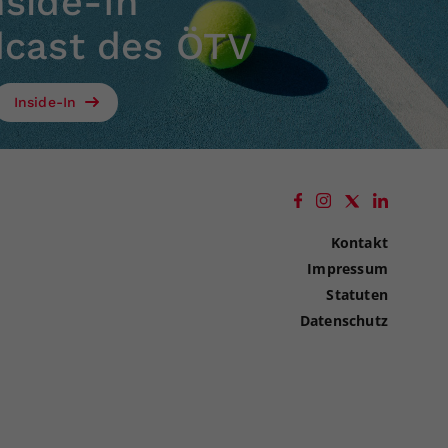
nside-In
dcast des ÖTV
Inside-In
Kontakt
Impressum
Statuten
Datenschutz