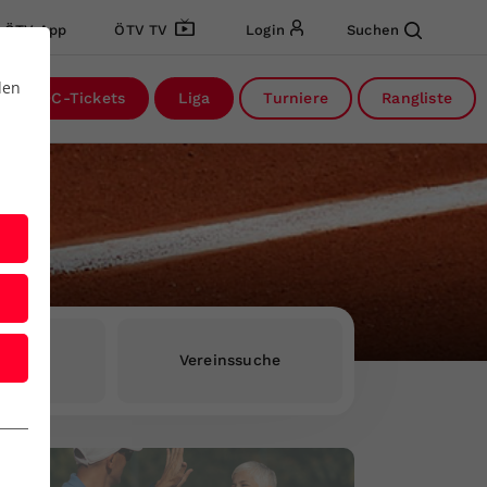
ÖTV App
ÖTV TV
Login
Suchen
den
DC-Tickets
Liga
Turniere
Rangliste
rInnen
Vereinssuche