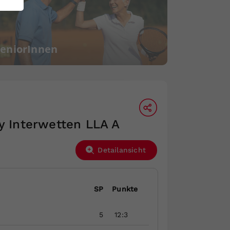
SeniorInnen
y Interwetten LLA A
Detailansicht
SP
Punkte
5
12:3