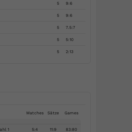
5
9:6
5
9:6
5
7.5:7
5
5:10
5
2:13
Matches
Sätze
Games
ahl 1
5
:
4
11
:
9
83
:
80