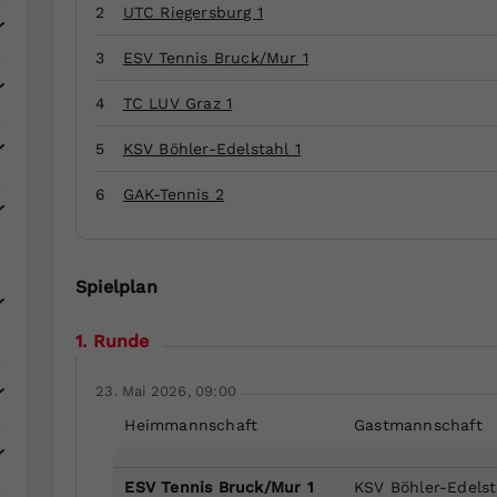
Zweck
generierte ID, für die historische Speicherung
2
UTC Riegersburg 1
Ihrer vorgenommen Einstellungen, falls der
Webseiten-Betreiber dies eingestellt hat.
3
ESV Tennis Bruck/Mur 1
4
TC LUV Graz 1
5
KSV Böhler-Edelstahl 1
6
GAK-Tennis 2
Spielplan
1. Runde
23. Mai 2026, 09:00
Heimmannschaft
Gastmannschaft
ESV Tennis Bruck/Mur 1
KSV Böhler-Edelst