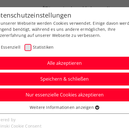
ÖTV
Landesverbände
News
tenschutzeinstellungen
 unserer Webseite werden Cookies verwendet. Einige davon wer
Ausbildungen
Services
Über uns
ngend benötigt, während es uns andere ermöglichen, Ihre
zererfahrung auf unserer Webseite zu verbessern.
Essenziell
Statistiken
Alle akzeptieren
Speichern & schließen
Nur essenzielle Cookies akzeptieren
niere
Rangliste
Spiele
Weitere Informationen anzeigen
ssenziell
senzielle Cookies werden für grundlegende Funktionen der
ered by
bseite benötigt. Dadurch ist gewährleistet, dass die Webseite
linski Cookie Consent