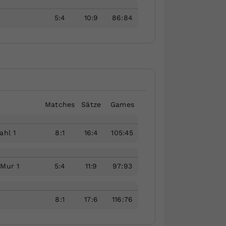
5
:
4
10
:
9
86
:
84
Matches
Sätze
Games
ahl 1
8
:
1
16
:
4
105
:
45
/Mur 1
5
:
4
11
:
9
97
:
93
8
:
1
17
:
6
116
:
76