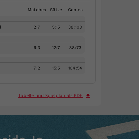
Matches
Sätze
Games
1
2
:
7
5
:
15
38
:
100
6
:
3
12
:
7
88
:
73
7
:
2
15
:
5
104
:
54
Tabelle und Spielplan als PDF