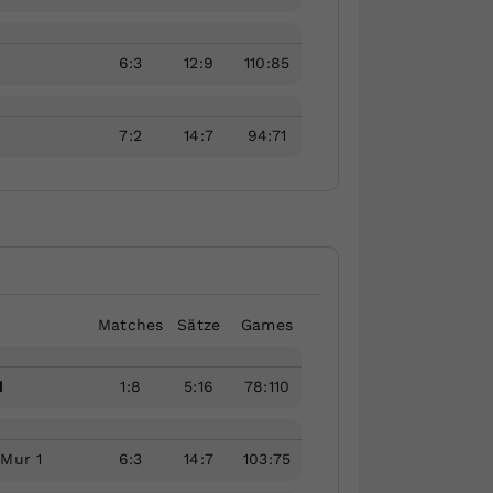
6
:
3
12
:
9
110
:
85
7
:
2
14
:
7
94
:
71
Matches
Sätze
Games
1
1
:
8
5
:
16
78
:
110
/Mur 1
6
:
3
14
:
7
103
:
75