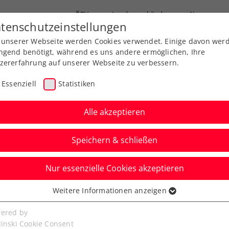
ÖTV
Landesverbände
News
tenschutzeinstellungen
 unserer Webseite werden Cookies verwendet. Einige davon wer
Ausbildungen
Services
Über uns
ngend benötigt, während es uns andere ermöglichen, Ihre
zererfahrung auf unserer Webseite zu verbessern.
Essenziell
Statistiken
Alle akzeptieren
Speichern & schließen
Nur essenzielle Cookies akzeptieren
niere
Rangliste
Spiele
Weitere Informationen anzeigen
ssenziell
senzielle Cookies werden für grundlegende Funktionen der
ered by
bseite benötigt. Dadurch ist gewährleistet, dass die Webseite
linski Cookie Consent