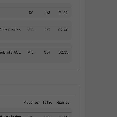
5
:
1
11
:
3
71
:
32
 St.Florian
3
:
3
6
:
7
52
:
60
eibnitz ACL
4
:
2
9
:
4
62
:
35
Matches
Sätze
Games
 St.Florian
1
:
5
2
:
10
35
:
69