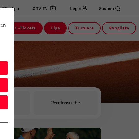
ÖTV App
ÖTV TV
Login
Suchen
den
DC-Tickets
Liga
Turniere
Rangliste
rInnen
Vereinssuche