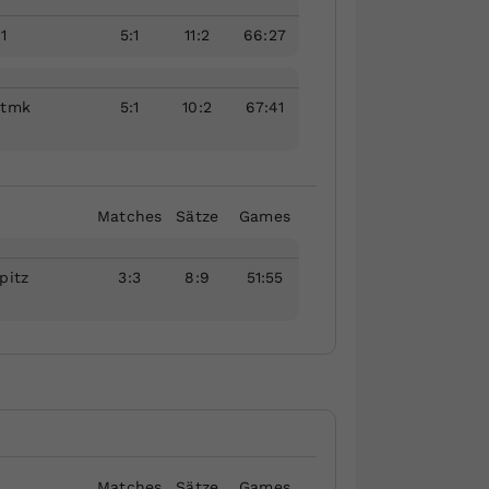
1
5
:
1
11
:
2
66
:
27
Stmk
5
:
1
10
:
2
67
:
41
Matches
Sätze
Games
pitz
3
:
3
8
:
9
51
:
55
Matches
Sätze
Games