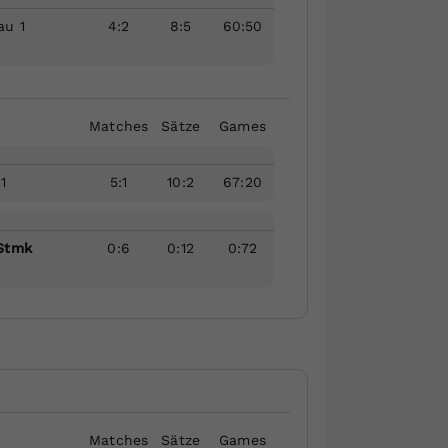
au 1
4
:
2
8
:
5
60
:
50
Matches
Sätze
Games
1
5
:
1
10
:
2
67
:
20
Stmk
0
:
6
0
:
12
0
:
72
Matches
Sätze
Games