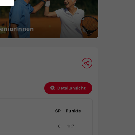
SeniorInnen
Detailansicht
SP
Punkte
6
11:7