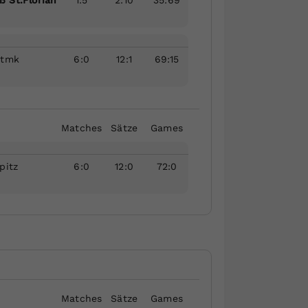
Stmk
6
:
0
12
:
1
69
:
15
Matches
Sätze
Games
pitz
6
:
0
12
:
0
72
:
0
Matches
Sätze
Games