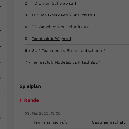
Zweck
generierte ID, für die historische Speicherung
2
TC Union Schwabau 1
Ihrer vorgenommen Einstellungen, falls der
Webseiten-Betreiber dies eingestellt hat.
3
UTV Mus-Max Groß St.Florian 1
4
TC Waschcenter Leibnitz ACL 1
5
Tennisclub Wagna 1
6
SU 11Teamsports Stmk Leutschach 1
7
Tennisclub Nudelspitz Pitschgau 1
Spielplan
1. Runde
09. Mai 2025, 13:00
Heimmannschaft
Gastmannschaft