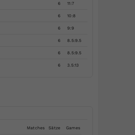
6
11:7
6
10:8
6
9:9
6
8.5:9.5
6
8.5:9.5
6
3.5:13
Matches
Sätze
Games