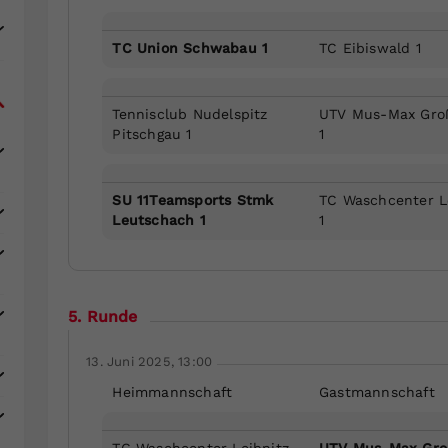
TC Union Schwabau 1
TC Eibiswald 1
Tennisclub Nudelspitz
UTV Mus-Max Groß
Pitschgau 1
1
SU 11Teamsports Stmk
TC Waschcenter L
Leutschach 1
1
5. Runde
13. Juni 2025, 13:00
Heimmannschaft
Gastmannschaft
TC Waschcenter Leibnitz
UTV Mus-Max Groß