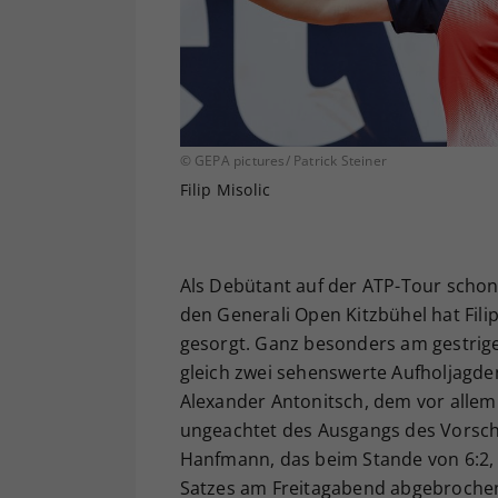
© GEPA pictures/ Patrick Steiner
Filip Misolic
Als Debütant auf der ATP-Tour schon 
den Generali Open Kitzbühel hat Fili
gesorgt. Ganz besonders am gestrigen
gleich zwei sehenswerte Aufholjagde
Alexander Antonitsch, dem vor allem 
ungeachtet des Ausgangs des Vorsc
Hanfmann, das beim Stande von 6:2, 2:
Satzes am Freitagabend abgebroche