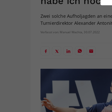
habe ich noch 
ei
Zwei solche Aufholjagden an eine
Turnierdirektor Alexander Antoni
S
Verfasst von: Manuel Wachta, 30.07.2022