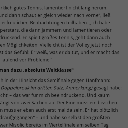
wirklich gutes Tennis, lamentiert nicht lang herum.
 und dann schaut er gleich wieder nach vorne“, ließ
n erfreulichen Beobachtungen teilhaben. „Ich habe
perstars, die dann jammern und lamentieren oder
ndruckend. Er spielt großes Tennis, geht dann auch
 Möglichkeiten. Vielleicht ist der Volley jetzt noch
t das Gefühl: Er weiß, was er da tut, und er macht das
h laufend vor Probleme.“
man dazu ‚absolute Weltklasse’“
h in der Hinsicht das Semifinale gegen Hanfmann:
 Doppelbreak im dritten Satz; Anmerkung)
gesagt habe:
cht’ – das war für mich beeindruckend. Und kaum
s hängt von zwei Sachen ab: Der Eine muss ein bisschen
 muss er eben auch erst mal da sein. Er hat plötzlich
h draufgegangen“ – und habe so selbst den größten
 war Misolic bereits im Viertelfinale am selben Tag