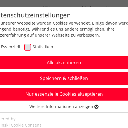
ÖTV
Landesverbände
News
tenschutzeinstellungen
 unserer Webseite werden Cookies verwendet. Einige davon wer
Ausbildungen
Services
Über uns
ngend benötigt, während es uns andere ermöglichen, Ihre
zererfahrung auf unserer Webseite zu verbessern.
Essenziell
Statistiken
Alle akzeptieren
Speichern & schließen
Nur essenzielle Cookies akzeptieren
wärmt von Kitzbühel-
Weitere Informationen anzeigen
ssenziell
n Misolic: „Sowas
senzielle Cookies werden für grundlegende Funktionen der
ered by
bseite benötigt. Dadurch ist gewährleistet, dass die Webseite
linski Cookie Consent