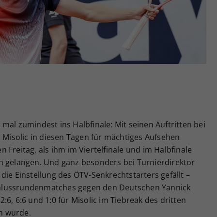
Zweck
generierte ID, für die historische Speicherung
Ihrer vorgenommen Einstellungen, falls der
Webseiten-Betreiber dies eingestellt hat.
mal zumindest ins Halbfinale: Mit seinen Auftritten bei
p Misolic in diesen Tagen für mächtiges Aufsehen
 Freitag, als ihm im Viertelfinale und im Halbfinale
n gelangen. Und ganz besonders bei Turnierdirektor
die Einstellung des ÖTV-Senkrechtstarters gefällt –
hlussrundenmatches gegen den Deutschen Yannick
6, 6:6 und 1:0 für Misolic im Tiebreak des dritten
n wurde.