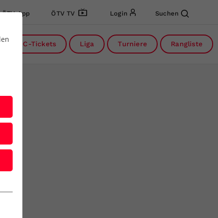
ÖTV App
ÖTV TV
Login
Suchen
den
DC-Tickets
Liga
Turniere
Rangliste