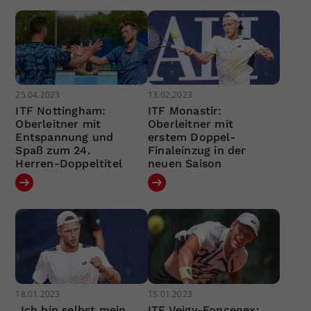
25.04.2023
13.02.2023
ITF Nottingham:
ITF Monastir:
Oberleitner mit
Oberleitner mit
Entspannung und
erstem Doppel-
Spaß zum 24.
Finaleinzug in der
Herren-Doppeltitel
neuen Saison
18.01.2023
15.01.2023
„Ich bin selbst mein
ITF Veigy-Foncenex: