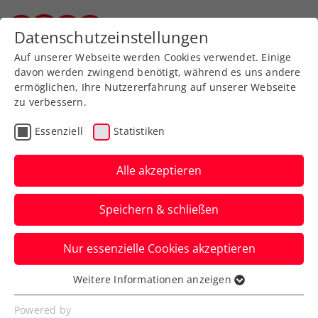
Zurück zur Newsübersicht
Datenschutzeinstellungen
Steirischer Tennisverband
Auf unserer Webseite werden Cookies verwendet. Einige
davon werden zwingend benötigt, während es uns andere
ermöglichen, Ihre Nutzererfahrung auf unserer Webseite
zu verbessern.
ATP
Turniere
Essenziell
Statistiken
ATP-Challenger
Nonthaburi: Starke
Alle akzeptieren
Doppelwoche von
Speichern & schließen
Oberleitner
Nur essenzielle Cookies akzeptieren
Das ÖTV-Ass überzeugt zum
Jahreswechsel in Thailand sogleich mit
Weitere Informationen anzeigen
Essenziell
einem Finaleinzug.
Essenzielle Cookies werden für grundlegende
Powered by