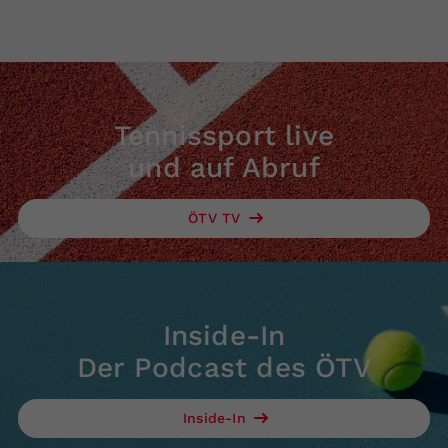
Tennissport live
und auf Abruf
ÖTV TV
Inside-In
Der Podcast des ÖTV
Inside-In