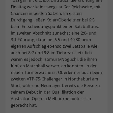
152) gar mit 6:2, 6:0. Und auch die Krönung am
Finaltag war keineswegs außer Reichweite, mit
Chancen in beiden Sätzen. Im ersten
Durchgang ließen Kolár/Oberleitner bei 6:5
beim Entscheidungspunkt einen Satzball aus,
im zweiten Abschnitt zunächst eine 2:0- und
3:1-Führung, dann bei 6:5 und 40:30 beim
eigenen Aufschlag ebenso zwei Satzbälle wie
auch bei 8:7 und 9:8 im Tiebreak. Letztlich
waren es jedoch Isomura/Noguchi, die ihren
fünften Matchball verwerten konnten. In der
neuen Turnierwoche ist Oberleitner auch beim
zweiten ATP-75-Challenger in Nonthaburi am
Start, während Neumayer bereits die Reise zu
seinem Debüt in der Qualifikation der
Australian Open in Melbourne hinter sich
gebracht hat.