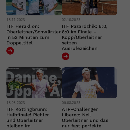
18.11.2023
02.10.2023
ITF Heraklion:
ITF Pazardzhik: 6:0,
Oberleitner/Schwärzler
6:0 im Finale –
in 52 Minuten zum
Kopp/Oberleitner
Doppeltitel
setzen
Ausrufezeichen
18.08.2023
06.08.2023
ITF Kottingbrunn:
ATP-Challenger
Halbfinale! Pichler
Liberec: Neil
und Oberleitner
Oberleitner und das
bleiben im
nur fast perfekte