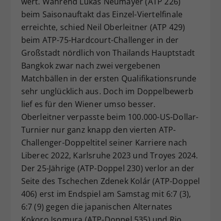
wert. Während Lukas Neumayer (ATP 226)
Dieser Wert speichert Ihre Consent-
beim Saisonauftakt das Einzel-Viertelfinale
Einstellungen. Unter anderem eine
erreichte, schied Neil Oberleitner (ATP 429)
zufällig generierte ID, für die
beim ATP-75-Hardcourt-Challenger in der
Zweck
historische Speicherung Ihrer
Großstadt nördlich von Thailands Hauptstadt
vorgenommen Einstellungen, falls der
Bangkok zwar nach zwei vergebenen
Webseiten-Betreiber dies eingestellt
hat.
Matchbällen in der ersten Qualifikationsrunde
sehr unglücklich aus. Doch im Doppelbewerb
lief es für den Wiener umso besser.
Oberleitner verpasste beim 100.000-US-Dollar-
Turnier nur ganz knapp den vierten ATP-
Challenger-Doppeltitel seiner Karriere nach
Liberec 2022, Karlsruhe 2023 und Troyes 2024.
Der 25-Jährige (ATP-Doppel 230) verlor an der
Seite des Tschechen Zdenek Kolár (ATP-Doppel
406) erst im Endspiel am Samstag mit 6:7 (3),
6:7 (9) gegen die japanischen Alternates
Kokoro Isomura (ATP-Doppel 535) und Rio