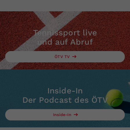
Tennissport live
und auf Abruf
ÖTV TV
Inside-In
Der Podcast des ÖTV
Inside-In