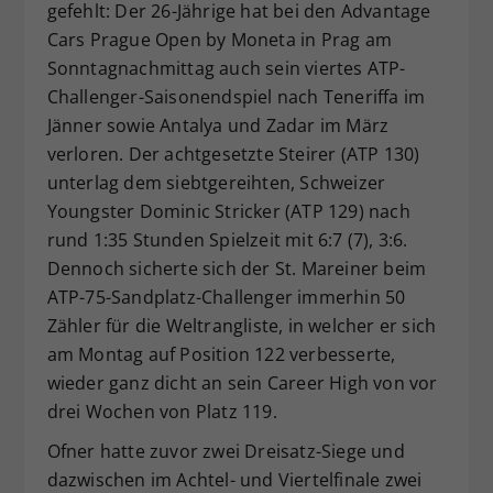
gefehlt: Der 26-Jährige hat bei den Advantage
Dieser Wert speichert Ihre Consent-
Cars Prague Open by Moneta in Prag am
Einstellungen. Unter anderem eine
Sonntagnachmittag auch sein viertes ATP-
zufällig generierte ID, für die
Challenger-Saisonendspiel nach Teneriffa im
Zweck
historische Speicherung Ihrer
vorgenommen Einstellungen, falls der
Jänner sowie Antalya und Zadar im März
Webseiten-Betreiber dies eingestellt
verloren. Der achtgesetzte Steirer (ATP 130)
hat.
unterlag dem siebtgereihten, Schweizer
Youngster Dominic Stricker (ATP 129) nach
rund 1:35 Stunden Spielzeit mit 6:7 (7), 3:6.
Dennoch sicherte sich der St. Mareiner beim
ATP-75-Sandplatz-Challenger immerhin 50
Zähler für die Weltrangliste, in welcher er sich
am Montag auf Position 122 verbesserte,
wieder ganz dicht an sein Career High von vor
drei Wochen von Platz 119.
Ofner hatte zuvor zwei Dreisatz-Siege und
dazwischen im Achtel- und Viertelfinale zwei