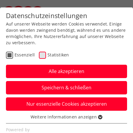
Zurück zur Newsübersicht
Datenschutzeinstellungen
Steirischer Tennisverband
Auf unserer Webseite werden Cookies verwendet. Einige
davon werden zwingend benötigt, während es uns andere
ermöglichen, Ihre Nutzererfahrung auf unserer Webseite
zu verbessern.
Turniere
ATP
Essenziell
Statistiken
ATP-Challenger Prag:
Ofner mit weiterer
Alle akzeptieren
starker Woche, aber ohne
Speichern & schließen
Happy End
Nur essenzielle Cookies akzeptieren
Auch in Tschechiens Hauptstadt wird das
ÖTV-Ass im Endspiel nicht für die
Weitere Informationen anzeigen
Essenziell
Leistungen zuvor belohnt.
Essenzielle Cookies werden für grundlegende
Powered by