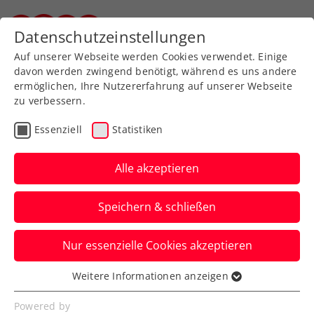
Zurück zur Newsübersicht
Datenschutzeinstellungen
Steirischer Tennisverband
Auf unserer Webseite werden Cookies verwendet. Einige
davon werden zwingend benötigt, während es uns andere
ermöglichen, Ihre Nutzererfahrung auf unserer Webseite
zu verbessern.
Turniere
ATP
Essenziell
Statistiken
ATP-Challenger Zadar:
Erfolg für Neumayer im
Alle akzeptieren
ÖTV-Duell mit Thiem
Speichern & schließen
Nebst Lukas Neumayer steht auch Sandro
Nur essenzielle Cookies akzeptieren
Kopp in Kroatien unter den letzten Acht.
Weitere Informationen anzeigen
Verfasst von: Manuel Wachta, 20.03.2024
Essenziell
Essenzielle Cookies werden für grundlegende
Powered by