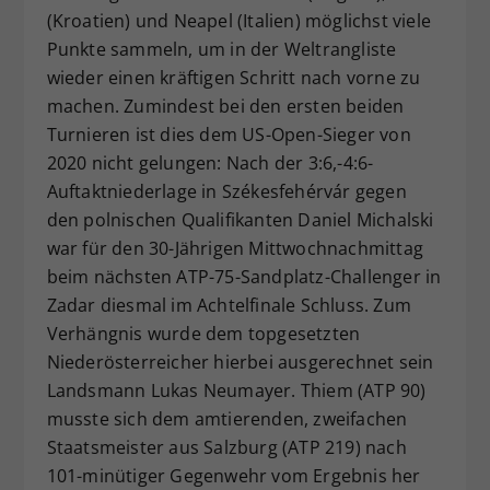
(Kroatien) und Neapel (Italien) möglichst viele
Dieser Wert speichert Ihre Consent-
Punkte sammeln, um in der Weltrangliste
Einstellungen. Unter anderem eine
zufällig generierte ID, für die
wieder einen kräftigen Schritt nach vorne zu
Zweck
historische Speicherung Ihrer
machen. Zumindest bei den ersten beiden
vorgenommen Einstellungen, falls der
Turnieren ist dies dem US-Open-Sieger von
Webseiten-Betreiber dies eingestellt
2020 nicht gelungen: Nach der 3:6,-4:6-
hat.
Auftaktniederlage in Székesfehérvár gegen
den polnischen Qualifikanten Daniel Michalski
war für den 30-Jährigen Mittwochnachmittag
beim nächsten ATP-75-Sandplatz-Challenger in
Zadar diesmal im Achtelfinale Schluss. Zum
Verhängnis wurde dem topgesetzten
Niederösterreicher hierbei ausgerechnet sein
Landsmann Lukas Neumayer. Thiem (ATP 90)
musste sich dem amtierenden, zweifachen
Staatsmeister aus Salzburg (ATP 219) nach
101-minütiger Gegenwehr vom Ergebnis her