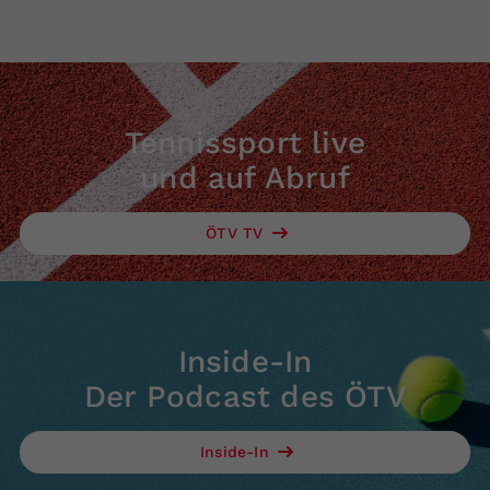
Tennissport live
und auf Abruf
ÖTV TV
Inside-In
Der Podcast des ÖTV
Inside-In