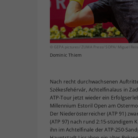
© GEPA pictures/ ZUMA Press/ SOPA/ Miguel Reis
Dominic Thiem
Nach recht durchwachsenen Auftritte
Székesfehérvár, Achtelfinalaus in Za
ATP-Tour jetzt wieder ein Erfolgserl
Millennium Estoril Open am Ostermont
Der Niederösterreicher (ATP 91) zw
(ATP 97) nach rund 2:15-stündigem Kam
ihn im Achtelfinale der ATP-250-San
Hauptstadt Lissabon ein alter Bekan