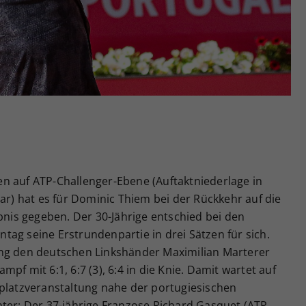
Zweck
generierte ID, für die historische Speicherung
Ihrer vorgenommen Einstellungen, falls der
Webseiten-Betreiber dies eingestellt hat.
n auf ATP-Challenger-Ebene (Auftaktniederlage in
dar) hat es für Dominic Thiem bei der Rückkehr auf die
ebnis gegeben. Der 30-Jährige entschied bei den
ag seine Erstrundenpartie in drei Sätzen für sich.
ang den deutschen Linkshänder Maximilian Marterer
pf mit 6:1, 6:7 (3), 6:4 in die Knie. Damit wartet auf
dplatzveranstaltung nahe der portugiesischen
nter: Der 37-jährige Franzose Richard Gasquet (ATP