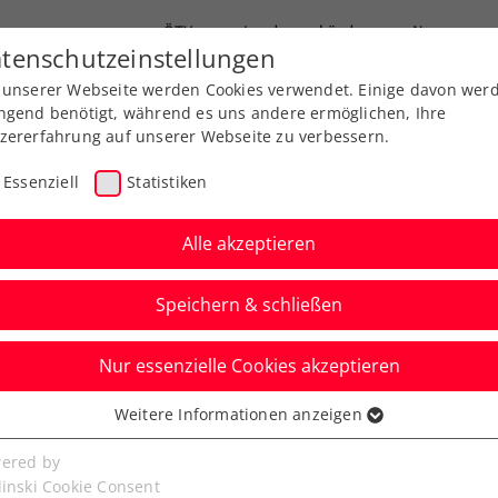
ÖTV
Landesverbände
News
tenschutzeinstellungen
 unserer Webseite werden Cookies verwendet. Einige davon wer
Ausbildungen
Services
Über uns
ngend benötigt, während es uns andere ermöglichen, Ihre
zererfahrung auf unserer Webseite zu verbessern.
Essenziell
Statistiken
Alle akzeptieren
Speichern & schließen
Nur essenzielle Cookies akzeptieren
folgserlebnis für Thiem
Weitere Informationen anzeigen
ssenziell
uf die Tour
senzielle Cookies werden für grundlegende Funktionen der
ered by
bseite benötigt. Dadurch ist gewährleistet, dass die Webseite
linski Cookie Consent