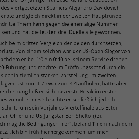
e des viertgesetzten Spaniers Alejandro Davidovich
s erbte und gleich direkt in der zweiten Hauptrunde
tendritte Thiem kann gegen die ehemalige Nummer
isen und hat die letzten drei Duelle alle gewonnen.
ch beim dritten Vergleich der beiden durchsetzen,
erlust. Von einem solchen war der US-Open-Sieger von
achdem er bei 1:0 ein 0:40 bei seinem Service drehen
e 4:0-Führung und machte im Eröffnungssatz durch ein
bis dahin ziemlich starken Vorstellung. Im zweiten
lagverlust zum 1:2 zwar zum 4:4 aufholen, hatte aber
tscheidung ließ er sich das erste Break im ersten
s zu null zum 3:2 brachte er schließlich jedoch
chritt, um sein Vorjahres-Viertelfinale aus Estoril
ian Ofner und US-Jungstar Ben Shelton) zu
„Ich mag die Bedingungen hier“, befand Thiem nach dem
Platz. „Ich bin früh hierhergekommen, um mich