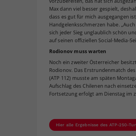
vorzubereiten, das hat sich ausgezahl
Max dann viel besser gespielt, deshal
dass es gut für mich ausgegangen ist.
Handgelenksschmerzen habe. „Auch w
sich jeder Sieg unglaublich schön un
auf seinen offiziellen Social-Media-Se
Rodionov muss warten
Noch ein zweiter Österreicher besitzt 
Rodionov. Das Erstrundenmatch des N
(ATP 112) musste am späten Montagab
Aufschlag des Chilenen nach einset
Fortsetzung erfolgt am Dienstag im 
Hier alle Ergebnisse des ATP-250-Turn