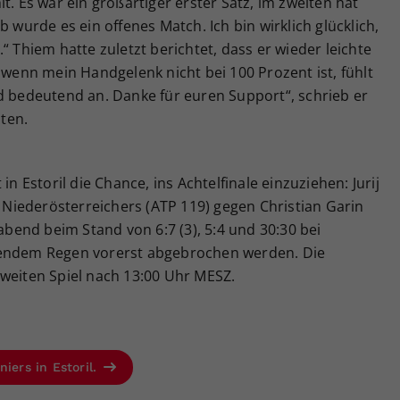
t. Es war ein großartiger erster Satz, im zweiten hat
b wurde es ein offenes Match. Ich bin wirklich glücklich,
“ Thiem hatte zuletzt berichtet, dass er wieder leichte
enn mein Handgelenk nicht bei 100 Prozent ist, fühlt
d bedeutend an. Danke für euren Support“, schrieb er
iten.
in Estoril die Chance, ins Achtelfinale einzuziehen: Jurij
iederösterreichers (ATP 119) gegen Christian Garin
end beim Stand von 6:7 (3), 5:4 und 30:30 bei
zendem Regen vorerst abgebrochen werden. Die
zweiten Spiel nach 13:00 Uhr MESZ.
iers in Estoril.