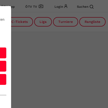
ÖTV App
ÖTV TV
Login
Suchen
den
DC-Tickets
Liga
Turniere
Rangliste