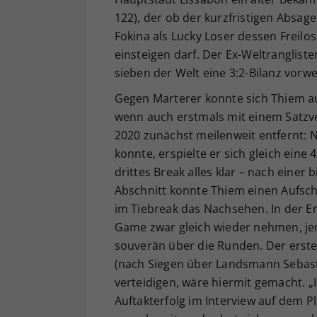
122), der ob der kurzfristigen Absag
Fokina als Lucky Loser dessen Freilo
einsteigen darf. Der Ex-Weltranglis
sieben der Welt eine 3:2-Bilanz vorwe
Gegen Marterer konnte sich Thiem au
wenn auch erstmals mit einem Satzv
2020 zunächst meilenweit entfernt: N
konnte, erspielte er sich gleich ein
drittes Break alles klar – nach einer 
Abschnitt konnte Thiem einen Aufsch
im Tiebreak das Nachsehen. In der En
Game zwar gleich wieder nehmen, jene
souverän über die Runden. Der erste S
(nach Siegen über Landsmann Sebast
verteidigen, wäre hiermit gemacht. 
Auftakterfolg im Interview auf dem 