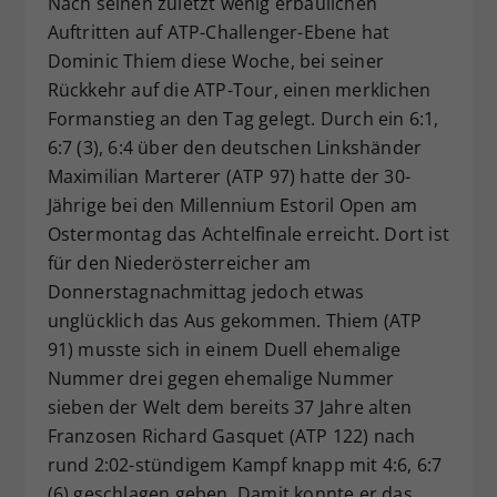
Nach seinen zuletzt wenig erbaulichen
Dieser Wert speichert Ihre Consent-
Auftritten auf ATP-Challenger-Ebene hat
Einstellungen. Unter anderem eine
Dominic Thiem diese Woche, bei seiner
zufällig generierte ID, für die
Rückkehr auf die ATP-Tour, einen merklichen
Zweck
historische Speicherung Ihrer
Formanstieg an den Tag gelegt. Durch ein 6:1,
vorgenommen Einstellungen, falls der
6:7 (3), 6:4 über den deutschen Linkshänder
Webseiten-Betreiber dies eingestellt
hat.
Maximilian Marterer (ATP 97) hatte der 30-
Jährige bei den Millennium Estoril Open am
Ostermontag das Achtelfinale erreicht. Dort ist
für den Niederösterreicher am
Donnerstagnachmittag jedoch etwas
unglücklich das Aus gekommen. Thiem (ATP
91) musste sich in einem Duell ehemalige
Nummer drei gegen ehemalige Nummer
sieben der Welt dem bereits 37 Jahre alten
Franzosen Richard Gasquet (ATP 122) nach
rund 2:02-stündigem Kampf knapp mit 4:6, 6:7
(6) geschlagen geben. Damit konnte er das