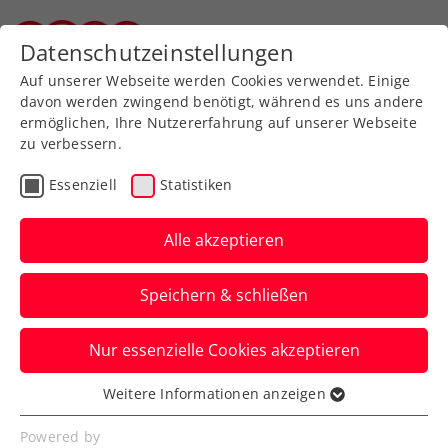
Zurück zur Newsübersicht
Datenschutzeinstellungen
Steirischer Tennisverband
Auf unserer Webseite werden Cookies verwendet. Einige
davon werden zwingend benötigt, während es uns andere
ermöglichen, Ihre Nutzererfahrung auf unserer Webseite
zu verbessern.
Turniere
ATP
Essenziell
Statistiken
ATP Estoril:
Unglückliches Aus für
Alle akzeptieren
Thiem gegen Altmeister
Speichern & schließen
Gasquet
Nur essenzielle Cookies akzeptieren
Beim ATP-250-Turnier in Portugal ist für
Österreichs Nummer zwei im Achtelfinale
Weitere Informationen anzeigen
Essenziell
Endstation.
Essenzielle Cookies werden für grundlegende
Powered by