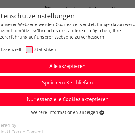
ÖTV
Landesverbände
News
tenschutzeinstellungen
 unserer Webseite werden Cookies verwendet. Einige davon wer
Ausbildungen
Services
Über uns
ngend benötigt, während es uns andere ermöglichen, Ihre
zererfahrung auf unserer Webseite zu verbessern.
Essenziell
Statistiken
Alle akzeptieren
Speichern & schließen
Nur essenzielle Cookies akzeptieren
Erler/Miedler nehmen
Weitere Informationen anzeigen
ssenziell
pel raus
senzielle Cookies werden für grundlegende Funktionen der
ered by
bseite benötigt. Dadurch ist gewährleistet, dass die Webseite
linski Cookie Consent