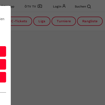
ÖTV App
ÖTV TV
Login
Suchen
den
DC-Tickets
Liga
Turniere
Rangliste