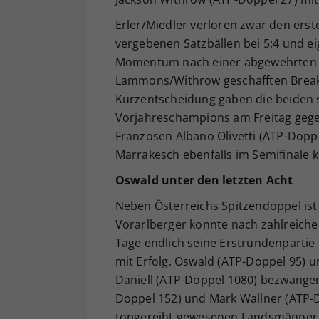
Erler/Miedler verloren zwar den ers
vergebenen Satzbällen bei 5:4 und e
Momentum nach einer abgewehrten Br
Lammons/Withrow geschafften Breaks 
Kurzentscheidung gaben die beiden s
Vorjahreschampions am Freitag gege
Franzosen Albano Olivetti (ATP-Doppel
Marrakesch ebenfalls im Semifinale kn
Oswald unter den letzten Acht
Neben Österreichs Spitzendoppel ist
Vorarlberger konnte nach zahlreich
Tage endlich seine Erstrundenpartie
mit Erfolg. Oswald (ATP-Doppel 95) 
Daniell (ATP-Doppel 1080) bezwangen
Doppel 152) und Mark Wallner (ATP-Do
topgereiht gewesenen Landsmänner 