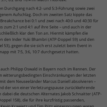
ten Durchgang nach 4:2- und 5:3-Führung sowie zwei
igenem Aufschlag. Doch im zweiten Satz kippte das
eakchance bei 0:1 und zwei nach 40:0 und 40:30 für
zum 2:1 und 4:1 auf ihre Seite – und auch in der
chließlich klar den Ton an. Hiermit kämpfen die
n den Inder Yuki Bhambri (ATP-Doppel 59) und den
 53), gegen die sie sich erst zuletzt beim Event in
app mit 7:5, 3:6, 10:7 durchgesetzt hatten.
 auch Philipp Oswald in Bayern noch im Rennen. Der
en witterungsbedingten Einschränkungen der letzten
 mit dem Neuseeländer Marcus Daniell absolvieren –
und der von einer Verletzungspause zurückkehrende
 dabei die deutschen Alternates Jakob Schnaitter (ATP-
ppel 158), die für ihre kurzfristig passenden,
Kevin Krawietz und Tim Pütz eingesprungen waren,