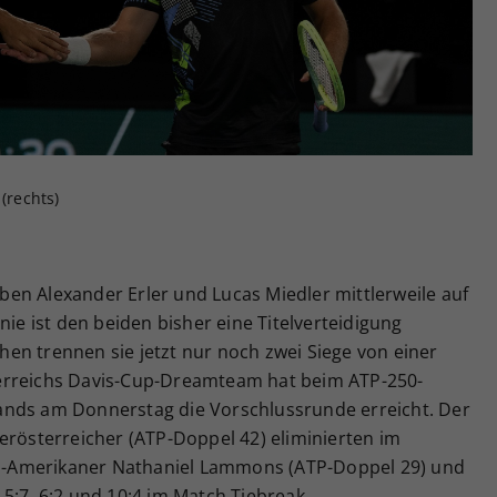
Zweck
generierte ID, für die historische Speicherung
Ihrer vorgenommen Einstellungen, falls der
Webseiten-Betreiber dies eingestellt hat.
(rechts)
en Alexander Erler und Lucas Miedler mittlerweile auf
nie ist den beiden bisher eine Titelverteidigung
en trennen sie jetzt nur noch zwei Siege von einer
erreichs Davis-Cup-Dreamteam hat beim ATP-250-
ands am Donnerstag die Vorschlussrunde erreicht. Der
erösterreicher (ATP-Doppel 42) eliminierten im
 US-Amerikaner Nathaniel Lammons (ATP-Doppel 29) und
5:7, 6:2 und 10:4 im Match Tiebreak.