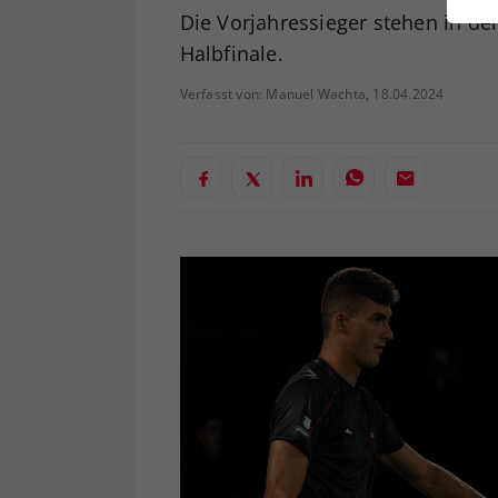
ei
Die Vorjahressieger stehen in d
Halbfinale.
Verfasst von: Manuel Wachta, 18.04.2024
S