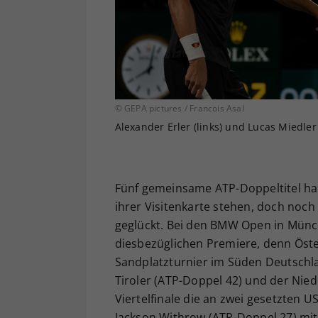
© GEPA pictures / Francois Asal
Alexander Erler (links) und Lucas Miedler 
Fünf gemeinsame ATP-Doppeltitel hab
ihrer Visitenkarte stehen, doch noch 
geglückt. Bei den BMW Open in Münch
diesbezüglichen Premiere, denn Öst
Sandplatzturnier im Süden Deutschl
Tiroler (ATP-Doppel 42) und der Nied
Viertelfinale die an zwei gesetzten
Jackson Withrow (ATP-Doppel 27) mit 