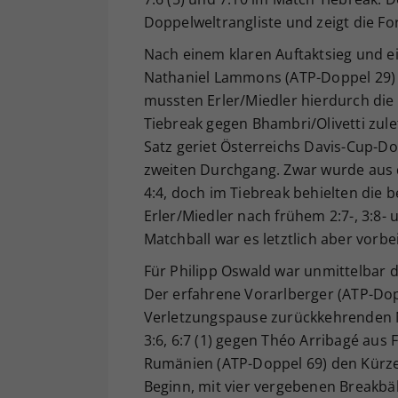
Doppelweltrangliste und zeigt die F
Nach einem klaren Auftaktsieg und e
Nathaniel Lammons (ATP-Doppel 29) 
mussten Erler/Miedler hierdurch die 
Tiebreak gegen Bhambri/Olivetti zul
Satz geriet Österreichs Davis-Cup-Dop
zweiten Durchgang. Zwar wurde aus 
4:4, doch im Tiebreak behielten die
Erler/Miedler nach frühem 2:7-, 3:8-
Matchball war es letztlich aber vorbei
Für Philipp Oswald war unmittelbar d
Der erfahrene Vorarlberger (ATP-Dop
Verletzungspause zurückkehrenden N
3:6, 6:7 (1) gegen Théo Arribagé aus
Rumänien (ATP-Doppel 69) den Kürze
Beginn, mit vier vergebenen Breakbä