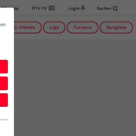
ÖTV App
ÖTV TV
Login
Suchen
den
DC-Tickets
Liga
Turniere
Rangliste