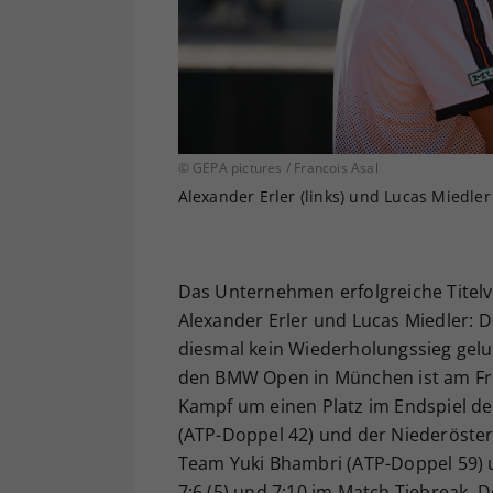
© GEPA pictures / Francois Asal
Alexander Erler (links) und Lucas Miedler 
Das Unternehmen erfolgreiche Titelve
Alexander Erler und Lucas Miedler: 
diesmal kein Wiederholungssieg gelun
den BMW Open in München ist am Fre
Kampf um einen Platz im Endspiel de
(ATP-Doppel 42) und der Niederöster
Team Yuki Bhambri (ATP-Doppel 59) u
7:6 (5) und 7:10 im Match Tiebreak. 