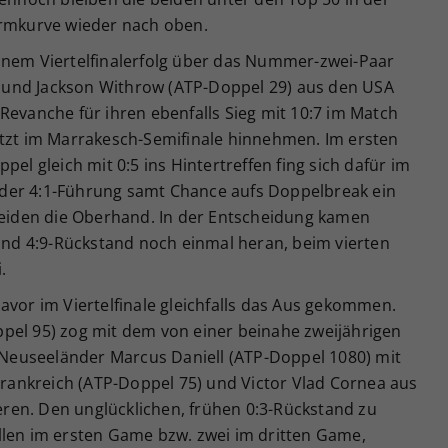
ormkurve wieder nach oben.
inem Viertelfinalerfolg über das Nummer-zwei-Paar
und Jackson Withrow (ATP-Doppel 29) aus den USA
Revanche für ihren ebenfalls Sieg mit 10:7 im Match
etzt im Marrakesch-Semifinale hinnehmen. Im ersten
pel gleich mit 0:5 ins Hintertreffen fing sich dafür im
der 4:1-Führung samt Chance aufs Doppelbreak ein
 beiden die Oberhand. In der Entscheidung kamen
 und 4:9-Rückstand noch einmal heran, beim vierten
.
avor im Viertelfinale gleichfalls das Aus gekommen.
pel 95) zog mit dem von einer beinahe zweijährigen
euseeländer Marcus Daniell (ATP-Doppel 1080) mit
 Frankreich (ATP-Doppel 75) und Victor Vlad Cornea aus
ren. Den unglücklichen, frühen 0:3-Rückstand zu
llen im ersten Game bzw. zwei im dritten Game,