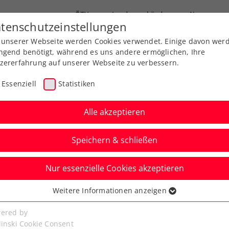
ÖTV
Landesverbände
News
tenschutzeinstellungen
 unserer Webseite werden Cookies verwendet. Einige davon wer
Ausbildungen
Services
Über uns
ngend benötigt, während es uns andere ermöglichen, Ihre
zererfahrung auf unserer Webseite zu verbessern.
Essenziell
Statistiken
Alle akzeptieren
Speichern & schließen
Nur essenzielle Cookies akzeptieren
eine Titelverteidigung
Weitere Informationen anzeigen
ssenziell
er
senzielle Cookies werden für grundlegende Funktionen der
ered by
bseite benötigt. Dadurch ist gewährleistet, dass die Webseite
linski Cookie Consent