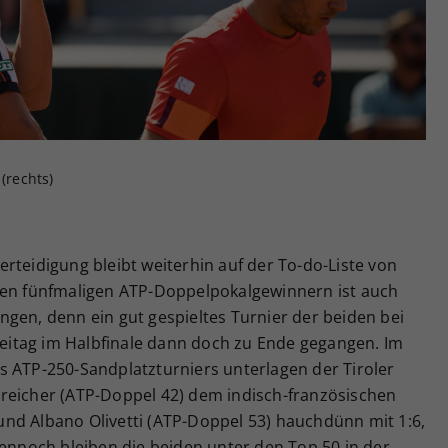
Zweck
generierte ID, für die historische Speicherung
Ihrer vorgenommen Einstellungen, falls der
Webseiten-Betreiber dies eingestellt hat.
(rechts)
rteidigung bleibt weiterhin auf der To-do-Liste von
Den fünfmaligen ATP-Doppelpokalgewinnern ist auch
gen, denn ein gut gespieltes Turnier der beiden bei
itag im Halbfinale dann doch zu Ende gegangen. Im
s ATP-250-Sandplatzturniers unterlagen der Tiroler
reicher (ATP-Doppel 42) dem indisch-französischen
nd Albano Olivetti (ATP-Doppel 53) hauchdünn mit 1:6,
Dennoch bleiben die beiden unter den Top 50 in der