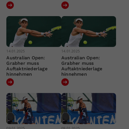
14.01.2025
14.01.2025
Australian Open:
Australian Open:
Grabher muss
Grabher muss
Auftaktniederlage
Auftaktniederlage
hinnehmen
hinnehmen
09.01.2025
09.01.2025