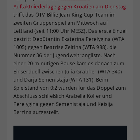
Auftaktniederlage gegen Kroatien am Dienstag
Dieser Wert speichert Ihre Consent-
trifft das ÖTV-Billie-Jean-King-Cup-Team im
Einstellungen. Unter anderem eine
zufällig generierte ID, für die
zweiten Gruppenspiel am Mittwoch auf
Zweck
historische Speicherung Ihrer
Lettland (seit 11:00 Uhr MESZ). Das erste Einzel
vorgenommen Einstellungen, falls der
bestritt Debütantin Ekaterina Perelygina (WTA
Webseiten-Betreiber dies eingestellt
1005) gegen Beatrise Zeltina (WTA 988), die
hat.
Nummer 36 der Jugendweltrangliste. Nach
einer 20-minütigen Pause kam es danach zum
Einserduell zwischen Julia Grabher (WTA 340)
und Darja Semenistaja (WTA 131). Beim
Spielstand von 0:2 wurden für das Doppel zum
Abschluss schließlich Arabella Koller und
Perelygina gegen Semenistaja und Keisija
Berzina aufgestellt.