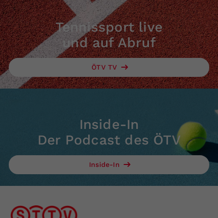
Tennissport live
und auf Abruf
ÖTV TV
Inside-In
Der Podcast des ÖTV
Inside-In