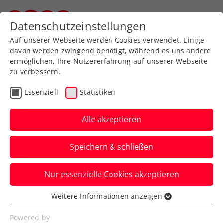
Zurück zur Newsübersicht
Datenschutzeinstellungen
Steirischer Tennisverband
Auf unserer Webseite werden Cookies verwendet. Einige
davon werden zwingend benötigt, während es uns andere
ermöglichen, Ihre Nutzererfahrung auf unserer Webseite
zu verbessern.
Billie Jean King Cup
Essenziell
Statistiken
Billie Jean King Cup:
Österreich – Lettland
Alle akzeptieren
jetzt im Livestream
Speichern & schließen
Das zweite Gruppenspiel der ÖTV-Damen
Nur essenzielle Cookies akzeptieren
in der Europa/Afrika-Gruppe I in Vilnius
gibt es live auf ÖTV TV.
Weitere Informationen anzeigen
Essenziell
Verfasst von: Manuel Wachta, 09.04.2025
Essenzielle Cookies werden für grundlegende
Powered by