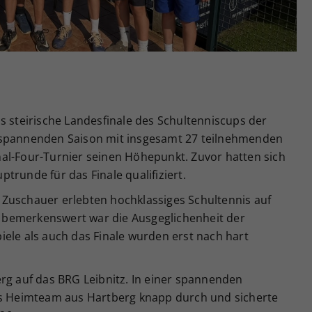
Zweck
generierte ID, für die historische Speicherung
Ihrer vorgenommen Einstellungen, falls der
Webseiten-Betreiber dies eingestellt hat.
s steirische Landesfinale des Schultenniscups der
 spannenden Saison mit insgesamt 27 teilnehmenden
al-Four-Turnier seinen Höhepunkt. Zuvor hatten sich
trunde für das Finale qualifiziert.
Zuschauer erlebten hochklassiges Schultennis auf
bemerkenswert war die Ausgeglichenheit der
ele als auch das Finale wurden erst nach hart
rg auf das BRG Leibnitz. In einer spannenden
as Heimteam aus Hartberg knapp durch und sicherte