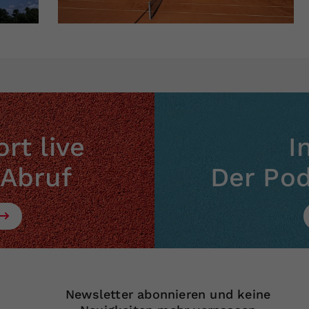
rt live
I
 Abruf
Der Po
Newsletter abonnieren und keine