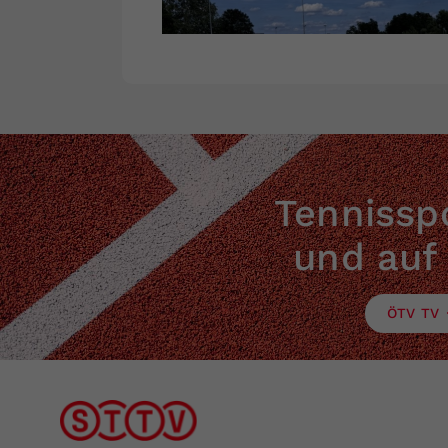
Tennisspo
und auf
ÖTV TV