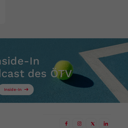
nside-In
dcast des ÖTV
Inside-In