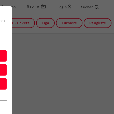
ÖTV App
ÖTV TV
Login
Suchen
den
DC-Tickets
Liga
Turniere
Rangliste