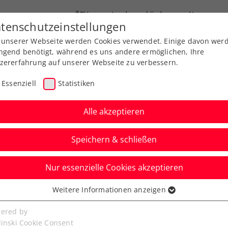
ÖTV
Landesverbände
News
tenschutzeinstellungen
 unserer Webseite werden Cookies verwendet. Einige davon wer
Ausbildungen
Services
Über uns
ngend benötigt, während es uns andere ermöglichen, Ihre
zererfahrung auf unserer Webseite zu verbessern.
Essenziell
Statistiken
Alle akzeptieren
Speichern & schließen
Nur essenzielle Cookies akzeptieren
rönt sich zum Tennis-
Weitere Informationen anzeigen
ssenziell
der Unterstufe
senzielle Cookies werden für grundlegende Funktionen der
ered by
bseite benötigt. Dadurch ist gewährleistet, dass die Webseite
linski Cookie Consent