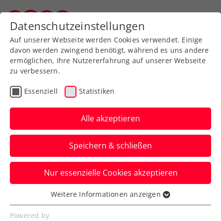
Zurück zur Newsübersicht
Datenschutzeinstellungen
Steirischer Tennisverband
Auf unserer Webseite werden Cookies verwendet. Einige
davon werden zwingend benötigt, während es uns andere
ermöglichen, Ihre Nutzererfahrung auf unserer Webseite
zu verbessern.
Senioren
Steiermark
Essenziell
Statistiken
Bundesländercup der
SeniorInnen - Aufstieg ins
Alle akzeptieren
Halbfinale geschafft
Speichern & schließen
Äußerst erfolgreich verlief die Vorrunde
Nur essenzielle Cookies akzeptieren
des Bundesländercups gegen Tirol beim
Stanglwirt in Going am vergangenen
Weitere Informationen anzeigen
Essenziell
Samstag.
Essenzielle Cookies werden für grundlegende
Powered by