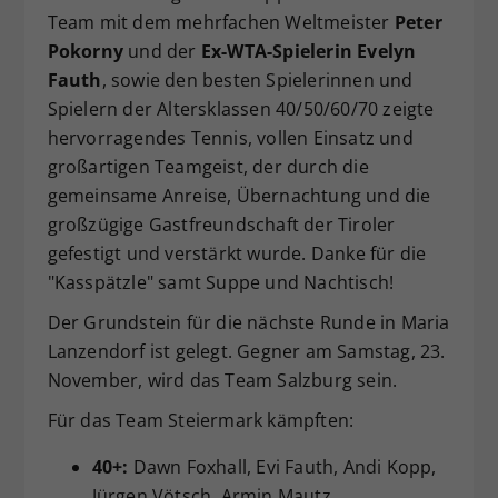
Team mit dem mehrfachen Weltmeister
Peter
Dieser Wert speichert Ihre Consent-
Pokorny
und der
Ex-WTA-Spielerin Evelyn
Einstellungen. Unter anderem eine
zufällig generierte ID, für die
Fauth
, sowie den besten Spielerinnen und
Zweck
historische Speicherung Ihrer
Spielern der Altersklassen 40/50/60/70 zeigte
vorgenommen Einstellungen, falls der
hervorragendes Tennis, vollen Einsatz und
Webseiten-Betreiber dies eingestellt
großartigen Teamgeist, der durch die
hat.
gemeinsame Anreise, Übernachtung und die
großzügige Gastfreundschaft der Tiroler
gefestigt und verstärkt wurde. Danke für die
"Kasspätzle" samt Suppe und Nachtisch!
Der Grundstein für die nächste Runde in Maria
Lanzendorf ist gelegt. Gegner am Samstag, 23.
November, wird das Team Salzburg sein.
Für das Team Steiermark kämpften:
40+:
Dawn Foxhall, Evi Fauth, Andi Kopp,
Jürgen Vötsch, Armin Mautz