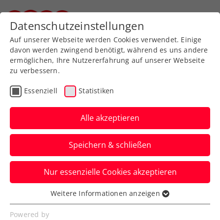
Zurück zur Newsübersicht
Datenschutzeinstellungen
Steirischer Tennisverband
Auf unserer Webseite werden Cookies verwendet. Einige
davon werden zwingend benötigt, während es uns andere
ermöglichen, Ihre Nutzererfahrung auf unserer Webseite
zu verbessern.
Steiermark
Verbands-Info
Essenziell
Statistiken
Der Steirische
Tennisverband - Sport
Alle akzeptieren
trifft Wirtschaft
Speichern & schließen
Vortrag- und Diskussionsveranstaltung
Nur essenzielle Cookies akzeptieren
am 20.März in Graz
Weitere Informationen anzeigen
Verfasst von: Stefan Schuh, 24.02.2019
Essenziell
Essenzielle Cookies werden für grundlegende
Powered by