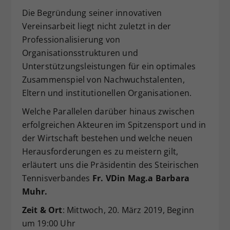
Dieser Wert speichert Ihre Consent-
Die Begründung seiner innovativen
Einstellungen. Unter anderem eine
Vereinsarbeit liegt nicht zuletzt in der
zufällig generierte ID, für die
Professionalisierung von
Zweck
historische Speicherung Ihrer
Organisationsstrukturen und
vorgenommen Einstellungen, falls der
Unterstützungsleistungen für ein optimales
Webseiten-Betreiber dies eingestellt
Zusammenspiel von Nachwuchstalenten,
hat.
Eltern und institutionellen Organisationen.
Welche Parallelen darüber hinaus zwischen
erfolgreichen Akteuren im Spitzensport und in
der Wirtschaft bestehen und welche neuen
Herausforderungen es zu meistern gilt,
erläutert uns die Präsidentin des Steirischen
Tennisverbandes
Fr. VDin Mag.a Barbara
Muhr.
Zeit & Ort
: Mittwoch, 20. März 2019, Beginn
um 19:00 Uhr