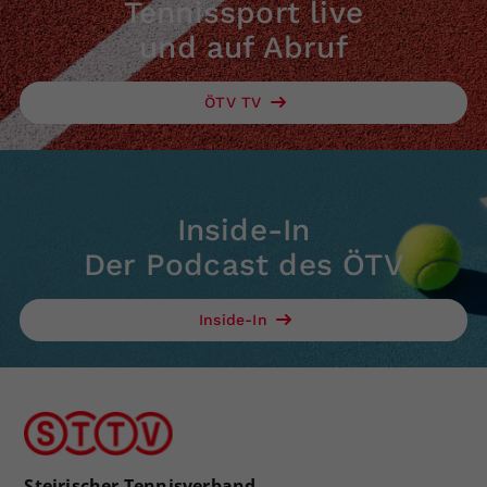
Tennissport live
und auf Abruf
ÖTV TV
Inside-In
Der Podcast des ÖTV
Inside-In
Steirischer Tennisverband