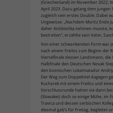
(Griechenland) im November 2022, Vr
April 2023. Dazu gelang dem jungen 
zugleich sein erstes Double. Dabei wa
Ungewisse: „Nachdem Moritz Ende Ju
daher Antibiotika nehmen musste, k
bestreiten“, erzählte sein Vater, Sa
Von einer schwankenden Form war jed
nach einem Freilos zum Beginn der R
Viertelfinale dessen Landsmann, die 
Halbfinale den Deutschen Novak Stepa
den bosnischen Lokalmatador Andrija 
Der Weg zum Doppeltitel dagegen gest
Kucharek mit einem Freilos und einem
Vorschlussrunde hatten sie dann bei
(Slowakei) doch so einige Mühe, im F
Travica und dessen serbischen Kolle
diesmal gab’s für Freitag, begleitet 