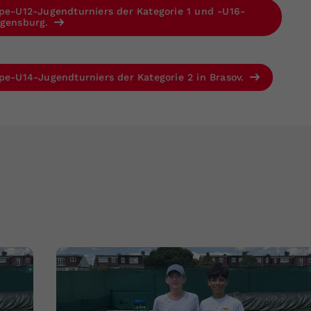
ope-U12-Jugendturniers der Kategorie 1 und -U16-
egensburg.
ope-U14-Jugendturniers der Kategorie 2 in Brasov.