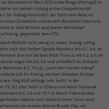
sar (Kroatien) im März 2023 sowie Braga (Portugal) im
Steirer mit seinem bislang ersten Doppeltriumph
r’s für Freitag hinsichtlich der Form eine Reise ins
ni einen Zeckenbiss und danach Borreliose hatte und
onnte er zwei Wochen lang keinen Wettkampf
scha Freitag, gegenüber dem ÖTV.
och letztlich recht wenig zu sehen: Freitag schlug
eihe nach den Serben Ognjen Mandaric mit 6:1, 6:4, im
Nummer drei von Serbien Petar Travica, mit 6:2, 6:0, im
novic sogar mit 6:0, 6:0 und schließlich im Endspiel
Martinovic 6:3, 7:6 (2), „nach sehr hartem Kampf“.
altete sich für Freitag mit dem Slowaken Kristian
 w.o.-Sieg bloß anfangs sehr leicht. In der
m 7:5, 6:2 über Kezhi Li (China) und Adam Suchanek
inale beim 6:4, 2:6 und 10:7 im Match Tiebreak über
gen Rastko Kekovic noch deutlich mehr. Doch auch
und betreut von seinem älteren Bruder Filip, ein