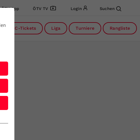
ÖTV App
ÖTV TV
Login
Suchen
den
DC-Tickets
Liga
Turniere
Rangliste