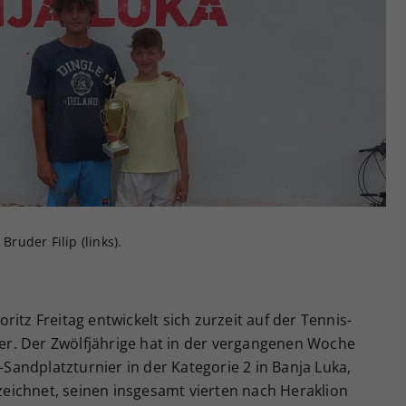
Zweck
generierte ID, für die historische Speicherung
Ihrer vorgenommen Einstellungen, falls der
Webseiten-Betreiber dies eingestellt hat.
Bruder Filip (links).
itz Freitag entwickelt sich zurzeit auf der Tennis-
r. Der Zwölfjährige hat in der vergangenen Woche
andplatzturnier in der Kategorie 2 in Banja Luka,
rzeichnet, seinen insgesamt vierten nach Heraklion