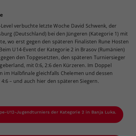
de
-Level verbuchte letzte Woche David Schwenk, der
burg (Deutschland) bei den Jüngeren (Kategorie 1) mit
chte, wo erst gegen den späteren Finalisten Rune Hosten
r. Beim U14-Event der Kategorie 2 in Brasov (Rumänien)
t gegen den Topgesetzten, den späteren Turniersieger
eberland, mit 0:6, 2:6 den Kürzeren. Im Doppel
en im Halbfinale gleichfalls Chelemen und dessen
4:6 – und auch hier den späteren Siegern.
ope-U12-Jugendturniers der Kategorie 2 in Banja Luka.