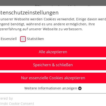
ÖTV
Landesverbände
News
tenschutzeinstellungen
 unserer Webseite werden Cookies verwendet. Einige davon wer
Ausbildungen
Services
Über uns
ngend benötigt, während es uns andere ermöglichen, Ihre
zererfahrung auf unserer Webseite zu verbessern.
Essenziell
Statistiken
Alle akzeptieren
Speichern & schließen
Nur essenzielle Cookies akzeptieren
 Luka: Freitag
Weitere Informationen anzeigen
ssenziell
h zum Tennis-Europe-
senzielle Cookies werden für grundlegende Funktionen der
ered by
bseite benötigt. Dadurch ist gewährleistet, dass die Webseite
linski Cookie Consent