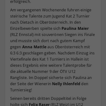
erfolgreich.
Dieser Wert speichert Ihre Consent-
Am vergangenen Wochenende fuhren einige
Einstellungen. Unter anderem eine
steirische Talente zum Jugend Kat 2 Turnier
zufällig generierte ID, für die
Zweck
historische Speicherung Ihrer
nach Dietach in Oberösterreich. In den
vorgenommen Einstellungen, falls der
Einzelbewerben spielte sich
Paulina Maier
Webseiten-Betreiber dies eingestellt
(RLZ Ennstal) mit souverönen Siegen ins Finale
hat.
und musste sich dort nach gutem Kampf
gegen
Anna Mattle
aus Oberösterreich mit
6:3 6:3 geschlagen geben. Nachdem Einzug ins
Viertefinale des Kat 1 Turniers in Hallein ist
dieses Ergebnis eine weitere Talentprobe für
die aktuelle Nummer 9 der ÖTV U12
Rangliste. Im Doppel sicherte sich Paulina an
der Seite der Wienerin
Nelly Ihlenfeld
den
Turniersieg!
Seinen bereits dritten Doppeltitel in Folge
holte sich
Felix Raser
(RLZ Weiz) im U12