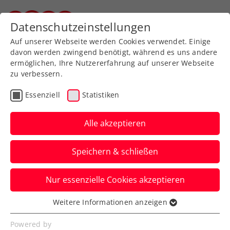
Zurück zur Newsübersicht
Datenschutzeinstellungen
Steirischer Tennisverband
Auf unserer Webseite werden Cookies verwendet. Einige
davon werden zwingend benötigt, während es uns andere
ermöglichen, Ihre Nutzererfahrung auf unserer Webseite
zu verbessern.
Turniere
Kids & Jugend
Essenziell
Statistiken
Dritter Streich von Felix
Raser
Alle akzeptieren
Neudörfl, St. Margarethen, Dietach
Speichern & schließen
Verfasst von: Andreas Leber, 12.08.2020
Nur essenzielle Cookies akzeptieren
Weitere Informationen anzeigen
Essenziell
Essenzielle Cookies werden für grundlegende
Powered by