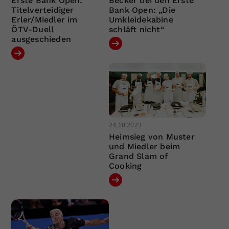
Erste Bank Open:
Becker bei den Erste
Titelverteidiger
Bank Open: „Die
Erler/Miedler im
Umkleidekabine
ÖTV-Duell
schläft nicht“
ausgeschieden
24.10.2023
Heimsieg von Muster
und Miedler beim
Grand Slam of
Cooking