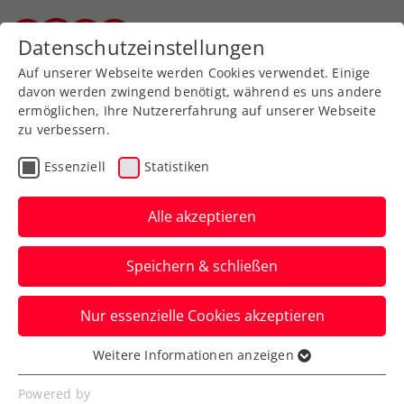
Zurück zur Newsübersicht
Datenschutzeinstellungen
Steirischer Tennisverband
Auf unserer Webseite werden Cookies verwendet. Einige
davon werden zwingend benötigt, während es uns andere
ermöglichen, Ihre Nutzererfahrung auf unserer Webseite
zu verbessern.
Turniere
ATP
Essenziell
Statistiken
Erste Bank Open:
Weissborn mit knappem
Alle akzeptieren
Aus im Doppel-
Speichern & schließen
Viertelfinale
Nur essenzielle Cookies akzeptieren
Das Doppelass scheidet beim ATP-
Heimturnier in Wien trotz Satzball gegen
Weitere Informationen anzeigen
Essenziell
die US-Open-Sieger aus.
Essenzielle Cookies werden für grundlegende
Powered by