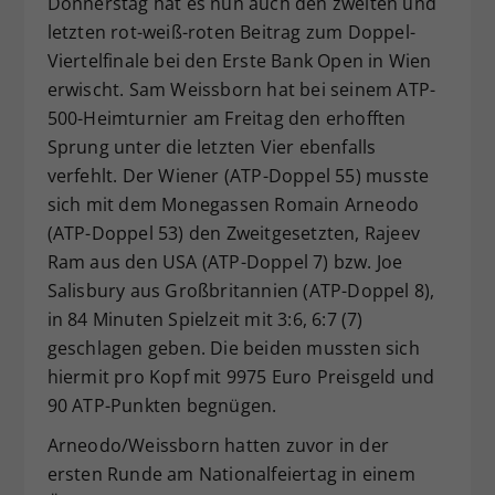
Donnerstag hat es nun auch den zweiten und
Dieser Wert speichert Ihre Consent-
letzten rot-weiß-roten Beitrag zum Doppel-
Einstellungen. Unter anderem eine
Viertelfinale bei den Erste Bank Open in Wien
zufällig generierte ID, für die
erwischt. Sam Weissborn hat bei seinem ATP-
Zweck
historische Speicherung Ihrer
500-Heimturnier am Freitag den erhofften
vorgenommen Einstellungen, falls der
Sprung unter die letzten Vier ebenfalls
Webseiten-Betreiber dies eingestellt
hat.
verfehlt. Der Wiener (ATP-Doppel 55) musste
sich mit dem Monegassen Romain Arneodo
(ATP-Doppel 53) den Zweitgesetzten, Rajeev
Ram aus den USA (ATP-Doppel 7) bzw. Joe
Salisbury aus Großbritannien (ATP-Doppel 8),
in 84 Minuten Spielzeit mit 3:6, 6:7 (7)
geschlagen geben. Die beiden mussten sich
hiermit pro Kopf mit 9975 Euro Preisgeld und
90 ATP-Punkten begnügen.
Arneodo/Weissborn hatten zuvor in der
ersten Runde am Nationalfeiertag in einem