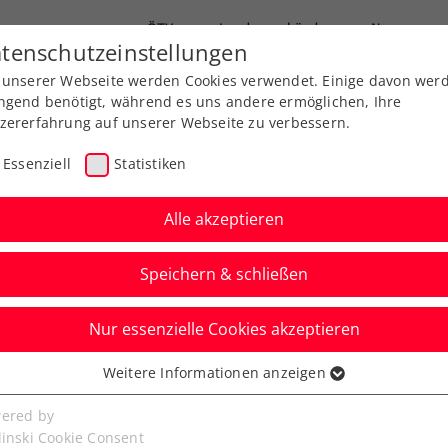
ÖTV
Landesverbände
News
tenschutzeinstellungen
 unserer Webseite werden Cookies verwendet. Einige davon wer
Ausbildungen
Services
Über uns
ngend benötigt, während es uns andere ermöglichen, Ihre
zererfahrung auf unserer Webseite zu verbessern.
Essenziell
Statistiken
Alle akzeptieren
Speichern & schließen
Nur essenzielle Cookies akzeptieren
 Melzer: Profitiert vom
Weitere Informationen anzeigen
ssenziell
vis-Cup-
senzielle Cookies werden für grundlegende Funktionen der
ered by
bseite benötigt. Dadurch ist gewährleistet, dass die Webseite
linski Cookie Consent