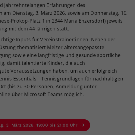
nd jahrzehntelangen Erfahrungen des
nn am Dienstag, 3. März 2026, sowie am Donnerstag, 16.
Liese-Prokop-Platz 1 in 2344 Maria Enzersdorf) jeweils
ung mit dem 44-Jährigen statt.
chtige Inputs für Vereinstrainer:innen. Neben der
üstung thematisiert Melzer altersangepasste
gung sowie eine langfristige und gesunde sportliche
ig, damit talentierte Kinder, die auch
r gute Voraussetzungen haben, um auch erfolgreich
ennis Essentials – Tennisgrundlagen für nachhaltigen
 Ort (bis zu 30 Personen, Anmeldung unter
online über Microsoft Teams möglich.
, 3. März 2026, 19:00 bis 21:00 Uhr