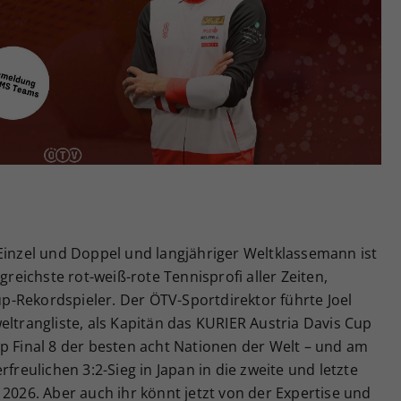
Zweck
generierte ID, für die historische Speicherung
Ihrer vorgenommen Einstellungen, falls der
Webseiten-Betreiber dies eingestellt hat.
Einzel und Doppel und langjähriger Weltklassemann ist
greichste rot-weiß-rote Tennisprofi aller Zeiten,
-Rekordspieler. Der ÖTV-Sportdirektor führte Joel
eltrangliste, als Kapitän das KURIER Austria Davis Cup
p Final 8 der besten acht Nationen der Welt – und am
eulichen 3:2-Sieg in Japan in die zweite und letzte
 2026. Aber auch ihr könnt jetzt von der Expertise und