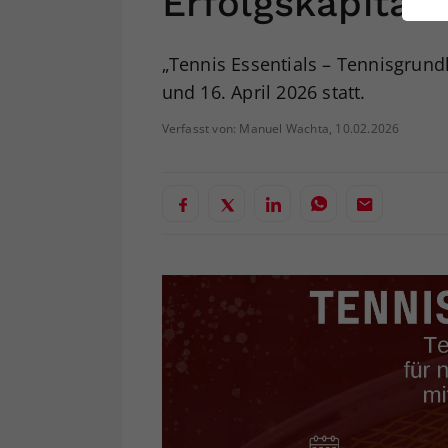
Erfolgskapitän
ei
„Tennis Essentials – Tennisgrundl
und 16. April 2026 statt.
S
Verfasst von: Manuel Wachta, 10.02.2026