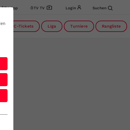
ÖTV App
ÖTV TV
Login
Suchen
den
DC-Tickets
Liga
Turniere
Rangliste