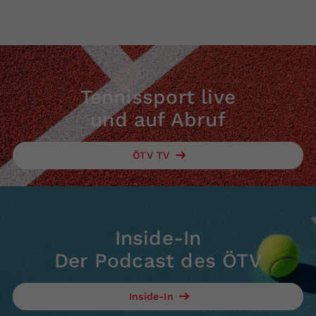
Tennissport live
und auf Abruf
ÖTV TV
Inside-In
Der Podcast des ÖTV
Inside-In