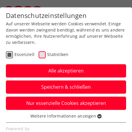
Zurück zur Newsübersicht
Datenschutzeinstellungen
Steirischer Tennisverband
Auf unserer Webseite werden Cookies verwendet. Einige
davon werden zwingend benötigt, während es uns andere
ermöglichen, Ihre Nutzererfahrung auf unserer Webseite
zu verbessern.
Turniere
Kids & Jugend
ITF
Essenziell
Statistiken
French Open: Schwärzler
nimmt auch die 4. Hürde
Alle akzeptieren
– Halbfinale in Paris!
Speichern & schließen
Der ÖTV-Youngster kämpft bei Roland
Nur essenzielle Cookies akzeptieren
Garros um den Finaleinzug. Der
Maximilian Taucher bereits gelungen ist.
Weitere Informationen anzeigen
Essenziell
Verfasst von: Manuel Wachta, 06.06.2024
Essenzielle Cookies werden für grundlegende
Powered by