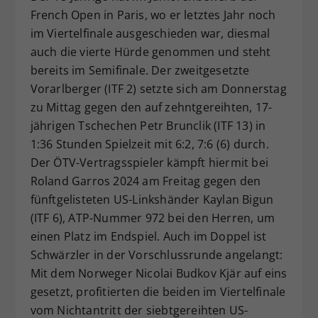
French Open in Paris, wo er letztes Jahr noch
Dieser Wert speichert Ihre Consent-
im Viertelfinale ausgeschieden war, diesmal
Einstellungen. Unter anderem eine
zufällig generierte ID, für die
auch die vierte Hürde genommen und steht
Zweck
historische Speicherung Ihrer
bereits im Semifinale. Der zweitgesetzte
vorgenommen Einstellungen, falls der
Vorarlberger (ITF 2) setzte sich am Donnerstag
Webseiten-Betreiber dies eingestellt
zu Mittag gegen den auf zehntgereihten, 17-
hat.
jährigen Tschechen Petr Brunclik (ITF 13) in
1:36 Stunden Spielzeit mit 6:2, 7:6 (6) durch.
Der ÖTV-Vertragsspieler kämpft hiermit bei
Roland Garros 2024 am Freitag gegen den
fünftgelisteten US-Linkshänder Kaylan Bigun
(ITF 6), ATP-Nummer 972 bei den Herren, um
einen Platz im Endspiel. Auch im Doppel ist
Schwärzler in der Vorschlussrunde angelangt:
Mit dem Norweger Nicolai Budkov Kjär auf eins
gesetzt, profitierten die beiden im Viertelfinale
vom Nichtantritt der siebtgereihten US-