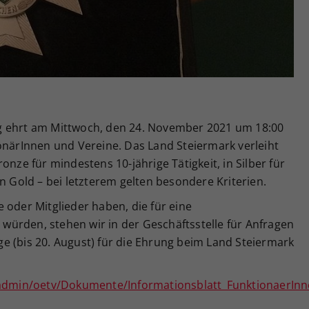
Zweck
generierte ID, für die historische Speicherung
Ihrer vorgenommen Einstellungen, falls der
Webseiten-Betreiber dies eingestellt hat.
g ehrt am Mittwoch, den 24. November 2021 um 18:00
onärInnen und Vereine. Das Land Steiermark verleiht
onze für mindestens 10-jährige Tätigkeit, in Silber für
n Gold – bei letzterem gelten besondere Kriterien.
 oder Mitglieder haben, die für eine
ürden, stehen wir in der Geschäftsstelle für Anfragen
e (bis 20. August) für die Ehrung beim Land Steiermark
leadmin/oetv/Dokumente/Informationsblatt_FunktionaerIn