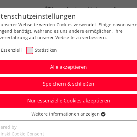
ÖTV
Landesverbände
News
tenschutzeinstellungen
 unserer Webseite werden Cookies verwendet. Einige davon wer
Ausbildungen
Services
Über uns
ngend benötigt, während es uns andere ermöglichen, Ihre
zererfahrung auf unserer Webseite zu verbessern.
Essenziell
Statistiken
Alle akzeptieren
Speichern & schließen
Nur essenzielle Cookies akzeptieren
hrung 2021
Weitere Informationen anzeigen
ssenziell
senzielle Cookies werden für grundlegende Funktionen der
ered by
ung ehrt vediente Sport-Funktionäre
bseite benötigt. Dadurch ist gewährleistet, dass die Webseite
linski Cookie Consent