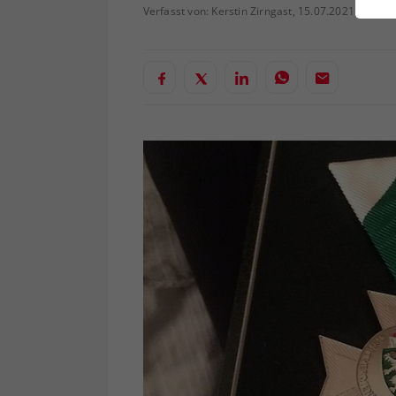
ei
Verfasst von: Kerstin Zirngast, 15.07.2021
S