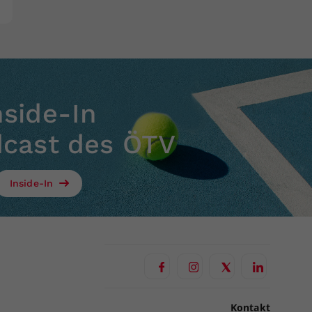
nside-In
dcast des ÖTV
Inside-In
Kontakt