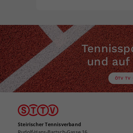
Tennisspo
und auf
ÖTV TV
Steirischer Tennisverband
Rudolf-Hans-Bartsch-Gasse 16