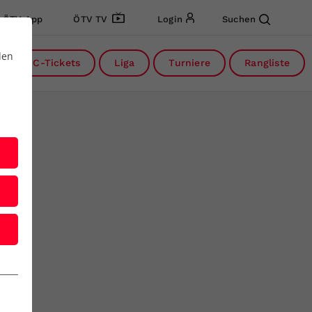
ÖTV App
ÖTV TV
Login
Suchen
den
DC-Tickets
Liga
Turniere
Rangliste