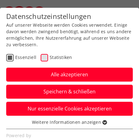
Zurück zur Newsübersicht
Datenschutzeinstellungen
Steirischer Tennisverband
Auf unserer Webseite werden Cookies verwendet. Einige
davon werden zwingend benötigt, während es uns andere
ermöglichen, Ihre Nutzererfahrung auf unserer Webseite
zu verbessern.
Turniere
ATP
Essenziell
Statistiken
Generali Open Kitzbühel:
Davis-Cup-Atmosphäre
Alle akzeptieren
trägt Erler/Mies ins
Speichern & schließen
Finale
Nur essenzielle Cookies akzeptieren
ÖTV-Ass Alexander Erler steht damit beim
ATP-Heimturnier in Tirol im Doppel vorm
Weitere Informationen anzeigen
Essenziell
Hattrick.
Essenzielle Cookies werden für grundlegende
Powered by