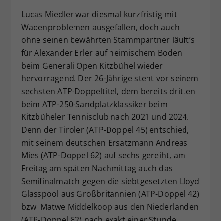
Dieser Wert speichert Ihre Consent-
Lucas Miedler war diesmal kurzfristig mit
Einstellungen. Unter anderem eine
Wadenproblemen ausgefallen, doch auch
zufällig generierte ID, für die
ohne seinen bewährten Stammpartner läuft’s
Zweck
historische Speicherung Ihrer
für Alexander Erler auf heimischem Boden
vorgenommen Einstellungen, falls der
beim Generali Open Kitzbühel wieder
Webseiten-Betreiber dies eingestellt
hat.
hervorragend. Der 26-Jährige steht vor seinem
sechsten ATP-Doppeltitel, dem bereits dritten
beim ATP-250-Sandplatzklassiker beim
Kitzbüheler Tennisclub nach 2021 und 2024.
Denn der Tiroler (ATP-Doppel 45) entschied,
mit seinem deutschen Ersatzmann Andreas
Mies (ATP-Doppel 62) auf sechs gereiht, am
Freitag am späten Nachmittag auch das
Semifinalmatch gegen die siebtgesetzten Lloyd
Glasspool aus Großbritannien (ATP-Doppel 42)
bzw. Matwe Middelkoop aus den Niederlanden
(ATP-Doppel 82) nach exakt einer Stunde