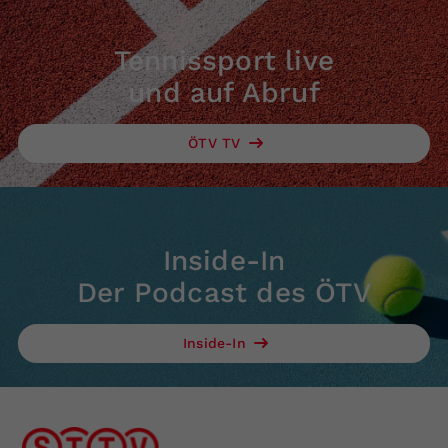
Tennissport live
und auf Abruf
ÖTV TV
Inside-In
Der Podcast des ÖTV
Inside-In