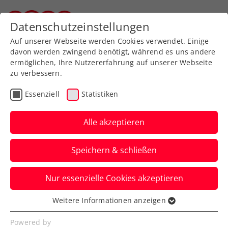
Zurück zur Newsübersicht
Datenschutzeinstellungen
Steirischer Tennisverband
Auf unserer Webseite werden Cookies verwendet. Einige
davon werden zwingend benötigt, während es uns andere
ermöglichen, Ihre Nutzererfahrung auf unserer Webseite
zu verbessern.
Verbands-Info
Essenziell
Statistiken
Generalversammlung mit
75-Jahr-Jubiläum
Alle akzeptieren
Der STTV feierte am 10. Februar 2020 im
Speichern & schließen
Rahmen der ordentlichen
Generalversammlung mit seinen
Nur essenzielle Cookies akzeptieren
Mitgliedsvereinen sowie viel Prominenz
Weitere Informationen anzeigen
aus Sport und Wirtschaft im Beisein von
Essenziell
Essenzielle Cookies werden für grundlegende
über 200 Gästen im RLB-Headquarter in
Powered by