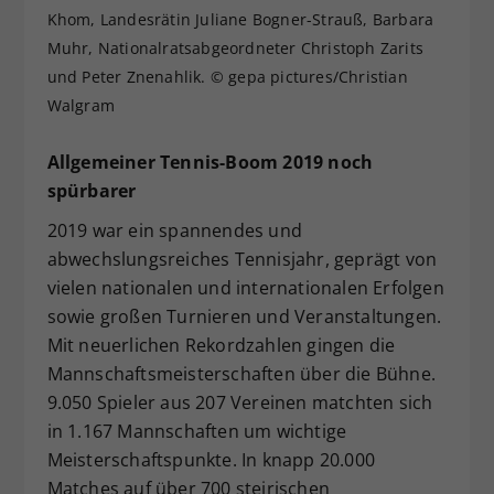
Khom, Landesrätin Juliane Bogner-Strauß, Barbara
Dieser Wert speichert Ihre Consent-
Muhr, Nationalratsabgeordneter Christoph Zarits
Einstellungen. Unter anderem eine
zufällig generierte ID, für die
und Peter Znenahlik. © gepa pictures/Christian
Zweck
historische Speicherung Ihrer
Walgram
vorgenommen Einstellungen, falls der
Webseiten-Betreiber dies eingestellt
Allgemeiner Tennis-Boom 2019 noch
hat.
spürbarer
2019 war ein spannendes und
abwechslungsreiches Tennisjahr, geprägt von
vielen nationalen und internationalen Erfolgen
sowie großen Turnieren und Veranstaltungen.
Mit neuerlichen Rekordzahlen gingen die
Mannschaftsmeisterschaften über die Bühne.
9.050 Spieler aus 207 Vereinen matchten sich
in 1.167 Mannschaften um wichtige
Meisterschaftspunkte. In knapp 20.000
Matches auf über 700 steirischen