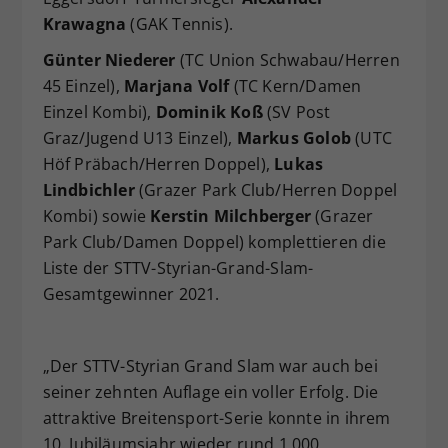
Krawagna
(GAK Tennis).
Günter Niederer
(TC Union Schwabau/Herren
45 Einzel),
Marjana Volf
(TC Kern/Damen
Einzel Kombi),
Dominik Koß
(SV Post
Graz/Jugend U13 Einzel),
Markus Golob
(UTC
Höf Präbach/Herren Doppel),
Lukas
Lindbichler
(Grazer Park Club/Herren Doppel
Kombi) sowie
Kerstin Milchberger
(Grazer
Park Club/Damen Doppel) komplettieren die
Liste der STTV-Styrian-Grand-Slam-
Gesamtgewinner 2021.
„Der STTV-Styrian Grand Slam war auch bei
seiner zehnten Auflage ein voller Erfolg. Die
attraktive Breitensport-Serie konnte in ihrem
10. Jubiläumsjahr wieder rund 1.000