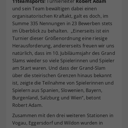
11teamsports
! Turnierleiter
Robert Adam
Dieser Wert speichert Ihre Consent-
und sein Team bewältigen dabei einen
Einstellungen. Unter anderem eine
organisatorischen Kraftakt, galt es doch, im
zufällig generierte ID, für die
Summe 335 Nennungen in 23 Bewerben stets
Zweck
historische Speicherung Ihrer
im Überblick zu behalten. „Einerseits ist ein
vorgenommen Einstellungen, falls der
Turnier dieser Größenordnung eine riesige
Webseiten-Betreiber dies eingestellt
hat.
Herausforderung, andererseits freuen wir uns
natürlich, dass im 10. Jubiläumsjahr des Grand
Slams wieder so viele Spielerinnen und Spieler
am Start waren. Und dass der Grand-Slam
über die steirischen Grenzen hinaus bekannt
ist, zeigte die Teilnahme von Spielerinnen und
Spielern aus Spanien, Slowenien, Bayern,
Burgenland, Salzburg und Wien“, betont
Robert Adam.
Zusammen mit den drei weiteren Stationen in
Vogau, Eggersdorf und Wildon wurden in