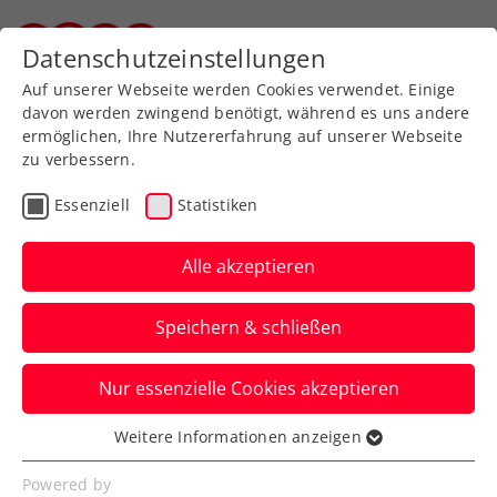
Zurück zur Newsübersicht
Datenschutzeinstellungen
Steirischer Tennisverband
Auf unserer Webseite werden Cookies verwendet. Einige
davon werden zwingend benötigt, während es uns andere
ermöglichen, Ihre Nutzererfahrung auf unserer Webseite
zu verbessern.
Turniere
Essenziell
Statistiken
Grande Finale
Alle akzeptieren
Stefanie Ramsauer und Daniel Hofbauer
holen sich bei der Jubiläums-Ausgabe des
Speichern & schließen
STTV-Styrian-Grand-Slams den
Gesamtsieg!
Nur essenzielle Cookies akzeptieren
Verfasst von: Stefan Schuh, 30.08.2021
Weitere Informationen anzeigen
Essenziell
Essenzielle Cookies werden für grundlegende
Powered by