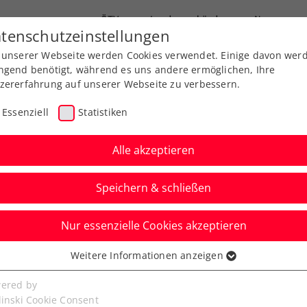
ÖTV
Landesverbände
News
tenschutzeinstellungen
 unserer Webseite werden Cookies verwendet. Einige davon wer
Ausbildungen
Services
Über uns
ngend benötigt, während es uns andere ermöglichen, Ihre
zererfahrung auf unserer Webseite zu verbessern.
Essenziell
Statistiken
Alle akzeptieren
Speichern & schließen
Nur essenzielle Cookies akzeptieren
Tennis in Liezen
Weitere Informationen anzeigen
ssenziell
senzielle Cookies werden für grundlegende Funktionen der
ered by
0 Kinder zur Tennis-Baustelle!
bseite benötigt. Dadurch ist gewährleistet, dass die Webseite
linski Cookie Consent