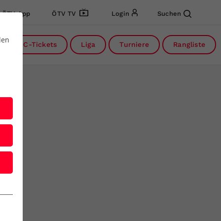
ÖTV App
ÖTV TV
Login
Suchen
den
DC-Tickets
Liga
Turniere
Rangliste