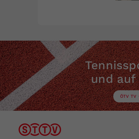
Tennisspo
und auf
ÖTV TV