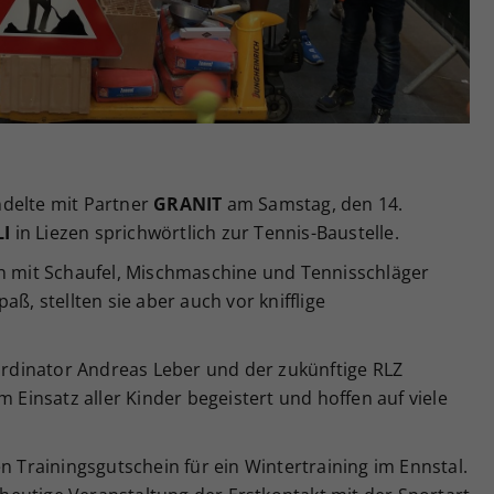
Zweck
generierte ID, für die historische Speicherung
Ihrer vorgenommen Einstellungen, falls der
Webseiten-Betreiber dies eingestellt hat.
ndelte mit Partner
GRANIT
am Samstag, den 14.
LI
in Liezen sprichwörtlich zur Tennis-Baustelle.
en mit Schaufel, Mischmaschine und Tennisschläger
aß, stellten sie aber auch vor knifflige
dinator Andreas Leber und der zukünftige RLZ
m Einsatz aller Kinder begeistert und hoffen auf viele
n Trainingsgutschein für ein Wintertraining im Ennstal.