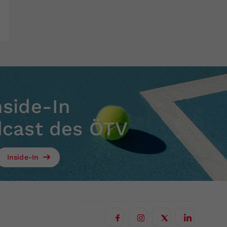
nside-In
dcast des ÖTV
Inside-In