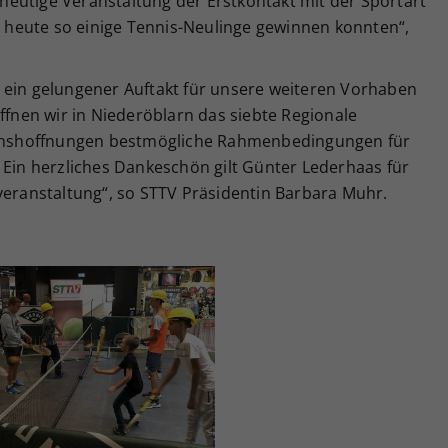
e heutige Veranstaltung der Erstkontakt mit der Sportart
ir heute so einige Tennis-Neulinge gewinnen konnten“,
 ein gelungener Auftakt für unsere weiteren Vorhaben
öffnen wir in Niederöblarn das siebte Regionale
hshoffnungen bestmögliche Rahmenbedingungen für
 Ein herzliches Dankeschön gilt Günter Lederhaas für
veranstaltung“, so STTV Präsidentin Barbara Muhr.