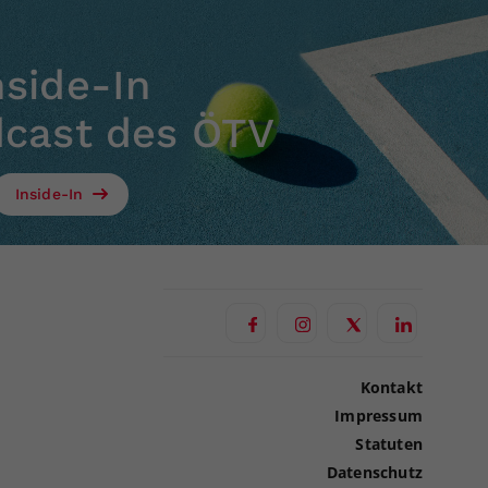
nside-In
dcast des ÖTV
Inside-In
Kontakt
Impressum
Statuten
Datenschutz