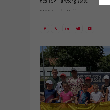
des TSV Hartberg statt.
ei
Verfasst von: , 11.07.2023
S