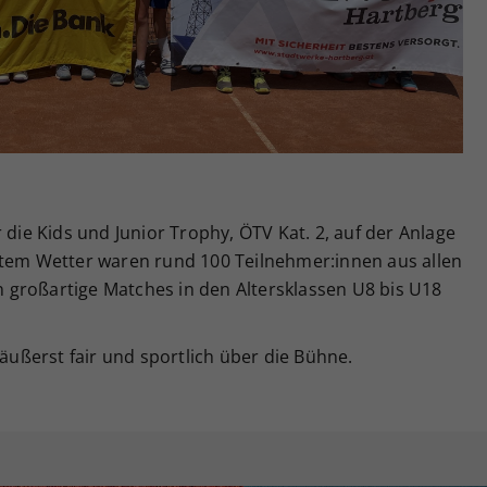
Zweck
generierte ID, für die historische Speicherung
Ihrer vorgenommen Einstellungen, falls der
Webseiten-Betreiber dies eingestellt hat.
 die Kids und Junior Trophy, ÖTV Kat. 2, auf der Anlage
ftem Wetter waren rund 100 Teilnehmer:innen aus allen
großartige Matches in den Altersklassen U8 bis U18
 äußerst fair und sportlich über die Bühne.