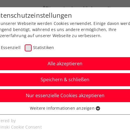
ÖTV
Landesverbände
News
tenschutzeinstellungen
 unserer Webseite werden Cookies verwendet. Einige davon wer
Ausbildungen
Services
Über uns
ngend benötigt, während es uns andere ermöglichen, Ihre
zererfahrung auf unserer Webseite zu verbessern.
Essenziell
Statistiken
Alle akzeptieren
Speichern & schließen
Nur essenzielle Cookies akzeptieren
und Junior Trophy 2023
Weitere Informationen anzeigen
ssenziell
senzielle Cookies werden für grundlegende Funktionen der
ered by
 wieder das ÖTV Kat 2 Turnier auf der Anlage
bseite benötigt. Dadurch ist gewährleistet, dass die Webseite
linski Cookie Consent