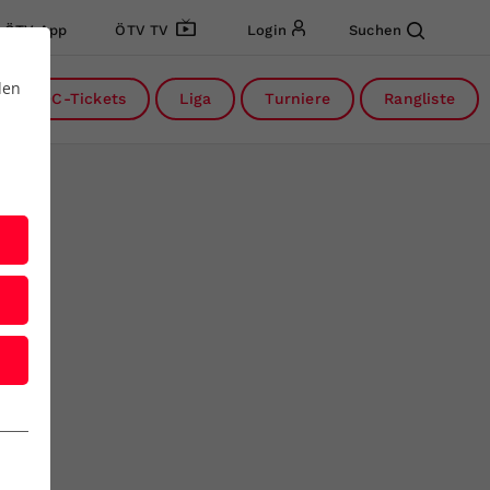
ÖTV App
ÖTV TV
Login
Suchen
den
DC-Tickets
Liga
Turniere
Rangliste