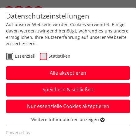
Zurück zur Newsübersicht
Datenschutzeinstellungen
Steirischer Tennisverband
Auf unserer Webseite werden Cookies verwendet. Einige
davon werden zwingend benötigt, während es uns andere
ermöglichen, Ihre Nutzererfahrung auf unserer Webseite
zu verbessern.
Ausbildung
Verbands-Info
Essenziell
Statistiken
Hochkarätige ÖTV-
Fortbildung 2024 in
Alle akzeptieren
Salzburg/Rif
Speichern & schließen
Auch heuer finden sich über 100
Nur essenzielle Cookies akzeptieren
Teilnehmer:innen zur Theorie und Praxis
vereinigenden Veranstaltung ein.
Weitere Informationen anzeigen
Essenziell
Verfasst von: Harald Mair / Redaktion, 15.10.2024
Essenzielle Cookies werden für grundlegende
Powered by