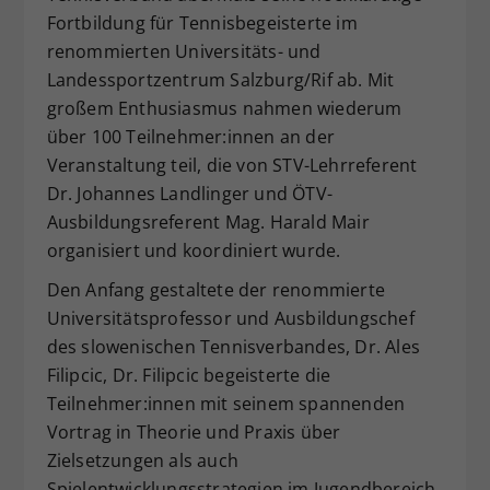
Fortbildung für Tennisbegeisterte im
Dieser Wert speichert Ihre Consent-
renommierten Universitäts- und
Einstellungen. Unter anderem eine
zufällig generierte ID, für die
Landessportzentrum Salzburg/Rif ab. Mit
Zweck
historische Speicherung Ihrer
großem Enthusiasmus nahmen wiederum
vorgenommen Einstellungen, falls der
über 100 Teilnehmer:innen an der
Webseiten-Betreiber dies eingestellt
Veranstaltung teil, die von STV-Lehrreferent
hat.
Dr. Johannes Landlinger und ÖTV-
Ausbildungsreferent Mag. Harald Mair
organisiert und koordiniert wurde.
Den Anfang gestaltete der renommierte
Universitätsprofessor und Ausbildungschef
des slowenischen Tennisverbandes, Dr. Ales
Filipcic, Dr. Filipcic begeisterte die
Teilnehmer:innen mit seinem spannenden
Vortrag in Theorie und Praxis über
Zielsetzungen als auch
Spielentwicklungsstrategien im Jugendbereich.