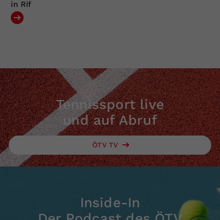
in Rif
Tennissport live
und auf Abruf
ÖTV TV
Inside-In
Der Podcast des ÖTV