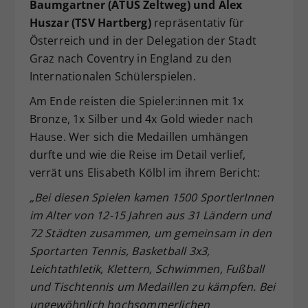
Baumgartner (ATUS Zeltweg) und Alex
Dieser Wert speichert Ihre Consent-
Huszar (TSV Hartberg)
repräsentativ für
Einstellungen. Unter anderem eine
Österreich und in der Delegation der Stadt
zufällig generierte ID, für die
Graz nach Coventry in England zu den
Zweck
historische Speicherung Ihrer
Internationalen Schülerspielen.
vorgenommen Einstellungen, falls der
Webseiten-Betreiber dies eingestellt
Am Ende reisten die Spieler:innen mit 1x
hat.
Bronze, 1x Silber und 4x Gold wieder nach
Hause. Wer sich die Medaillen umhängen
durfte und wie die Reise im Detail verlief,
verrät uns Elisabeth Kölbl im ihrem Bericht:
„Bei diesen Spielen kamen 1500 SportlerInnen
im Alter von 12-15 Jahren aus 31 Ländern und
72 Städten zusammen, um gemeinsam in den
Sportarten Tennis, Basketball 3x3,
Leichtathletik, Klettern, Schwimmen, Fußball
und Tischtennis um Medaillen zu kämpfen. Bei
ungewöhnlich hochsommerlichen