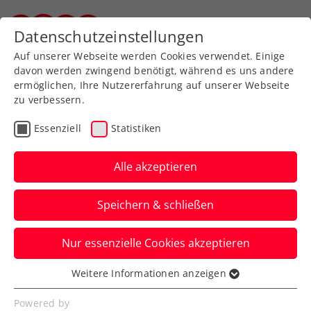
Zurück zur Newsübersicht
Datenschutzeinstellungen
Steirischer Tennisverband
Auf unserer Webseite werden Cookies verwendet. Einige
davon werden zwingend benötigt, während es uns andere
ermöglichen, Ihre Nutzererfahrung auf unserer Webseite
zu verbessern.
Verbands-Info
Kids & Jugend
Essenziell
Statistiken
International Children
Games 2022
Alle akzeptieren
Medaillenregen für die SteirerInnen in
Speichern & schließen
Coventry (GB)
Nur essenzielle Cookies akzeptieren
Verfasst von: Stefan Schuh, 25.08.2022
Weitere Informationen anzeigen
Essenziell
Essenzielle Cookies werden für grundlegende
Powered by