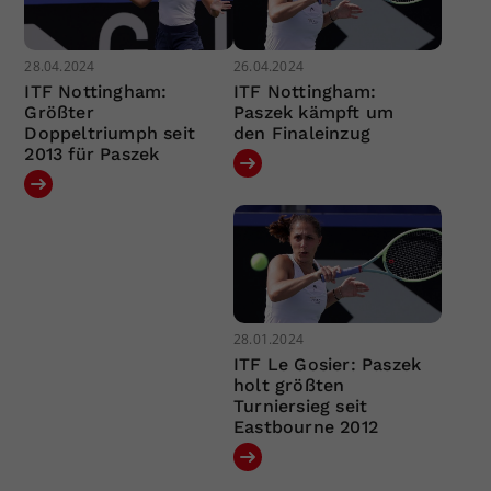
28.04.2024
26.04.2024
ITF Nottingham:
ITF Nottingham:
Größter
Paszek kämpft um
Doppeltriumph seit
den Finaleinzug
2013 für Paszek
28.01.2024
ITF Le Gosier: Paszek
holt größten
Turniersieg seit
Eastbourne 2012