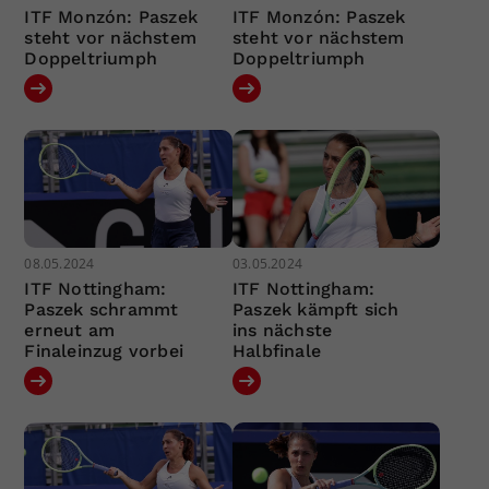
ITF Monzón: Paszek
ITF Monzón: Paszek
steht vor nächstem
steht vor nächstem
Doppeltriumph
Doppeltriumph
08.05.2024
03.05.2024
ITF Nottingham:
ITF Nottingham:
Paszek schrammt
Paszek kämpft sich
erneut am
ins nächste
Finaleinzug vorbei
Halbfinale