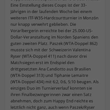
Eine Einstellung dieses Coups ist der 33-
Dieser Wert speichert Ihre Consent-
Jährigen in der laufenden Woche bei einem
Einstellungen. Unter anderem eine
zufällig generierte ID, für die
weiteren ITF-W35-Hardcourtturnier in Monzón
Zweck
historische Speicherung Ihrer
nur knapp verwehrt geblieben. Die
vorgenommen Einstellungen, falls der
Vorarlbergerin erreichte bei der 25.000-US-
Webseiten-Betreiber dies eingestellt
Dollar-Veranstaltung im Norden Spaniens den
hat.
guten zweiten Platz. Paszek (WTA-Doppel 862)
musste sich mit der Schweizerin Valentina
Ryser (WTA-Doppel 411) nach davor drei
Matchsiegen erst im Endspiel den
drittgesetzten Ana Candiotto aus Brasilien
(WTA-Doppel 313) und Tiphanie Lemaitre
(WTA-Doppel 434) mit 6:2, 0:6, 5:10 beugen. Als
einziges Duo im Turnierverlauf konnten sie
ihren Finalbezwingerinnen zwar einen Satz
abnehmen, doch zum Happy End reichte es
letztlich nicht ganz, auch wenn Paszek/Ryser