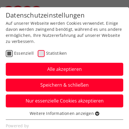
Zurück zur Newsübersicht
Datenschutzeinstellungen
Steirischer Tennisverband
Auf unserer Webseite werden Cookies verwendet. Einige
davon werden zwingend benötigt, während es uns andere
ermöglichen, Ihre Nutzererfahrung auf unserer Webseite
zu verbessern.
Turniere
ITF
Essenziell
Statistiken
ITF Monzón: Paszek
schrammt am nächsten
Alle akzeptieren
Doppelcoup vorbei
Speichern & schließen
Für die erfahrene ÖTV-
Nur essenzielle Cookies akzeptieren
Nationalmannschaftsspielerin bleibt ein
guter zweiter Platz in Spanien.
Weitere Informationen anzeigen
Essenziell
Verfasst von: Manuel Wachta, 18.05.2024
Essenzielle Cookies werden für grundlegende
Powered by