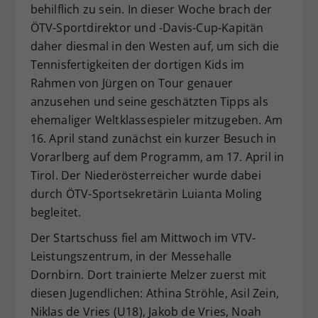
behilflich zu sein. In dieser Woche brach der
Dieser Wert speichert Ihre Consent-
ÖTV-Sportdirektor und -Davis-Cup-Kapitän
Einstellungen. Unter anderem eine
daher diesmal in den Westen auf, um sich die
zufällig generierte ID, für die
Tennisfertigkeiten der dortigen Kids im
Zweck
historische Speicherung Ihrer
vorgenommen Einstellungen, falls der
Rahmen von Jürgen on Tour genauer
Webseiten-Betreiber dies eingestellt
anzusehen und seine geschätzten Tipps als
hat.
ehemaliger Weltklassespieler mitzugeben. Am
16. April stand zunächst ein kurzer Besuch in
Vorarlberg auf dem Programm, am 17. April in
Tirol. Der Niederösterreicher wurde dabei
durch ÖTV-Sportsekretärin Luianta Moling
begleitet.
Der Startschuss fiel am Mittwoch im VTV-
Leistungszentrum, in der Messehalle
Dornbirn. Dort trainierte Melzer zuerst mit
diesen Jugendlichen: Athina Ströhle, Asil Zein,
Niklas de Vries (U18), Jakob de Vries, Noah