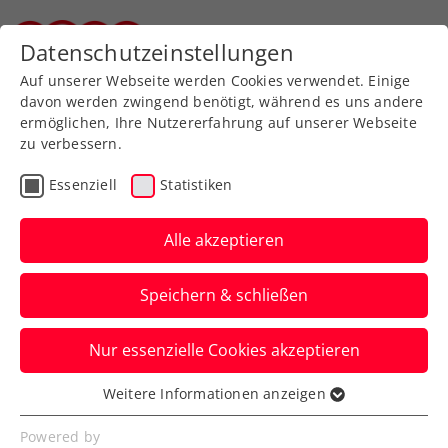
Zurück zur Newsübersicht
Datenschutzeinstellungen
Steirischer Tennisverband
Auf unserer Webseite werden Cookies verwendet. Einige
davon werden zwingend benötigt, während es uns andere
ermöglichen, Ihre Nutzererfahrung auf unserer Webseite
zu verbessern.
Kids & Jugend
Essenziell
Statistiken
Jürgen on Tour: 2 finale
Stopps im Westen
Alle akzeptieren
ÖTV-Sportdirektor Jürgen Melzer schließt
Speichern & schließen
seine Bundesländer-Tour in Vorarlberg
und Tirol ab.
Nur essenzielle Cookies akzeptieren
Verfasst von: Manuel Wachta, 18.04.2025
Weitere Informationen anzeigen
Essenziell
Essenzielle Cookies werden für grundlegende
Powered by