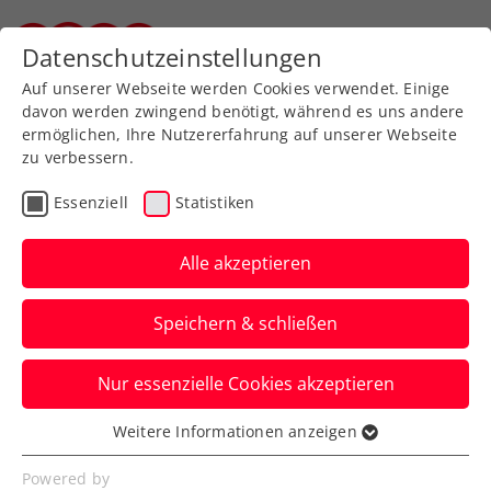
Zurück zur Newsübersicht
Datenschutzeinstellungen
Steirischer Tennisverband
Auf unserer Webseite werden Cookies verwendet. Einige
davon werden zwingend benötigt, während es uns andere
ermöglichen, Ihre Nutzererfahrung auf unserer Webseite
zu verbessern.
Ausbildung
Verbands-Info
Essenziell
Statistiken
Jürgens beste
Tennistipps – Teil 4: Der
Alle akzeptieren
Rückhandslice
Speichern & schließen
ÖTV-Sportdirektor Jürgen Melzer zeigt
Nur essenzielle Cookies akzeptieren
euch mit ÖTV-Ausbildungsreferent Harald
Mair die richtige Technik.
Weitere Informationen anzeigen
Essenziell
Verfasst von: Manuel Wachta, 26.06.2024
Essenzielle Cookies werden für grundlegende
Powered by