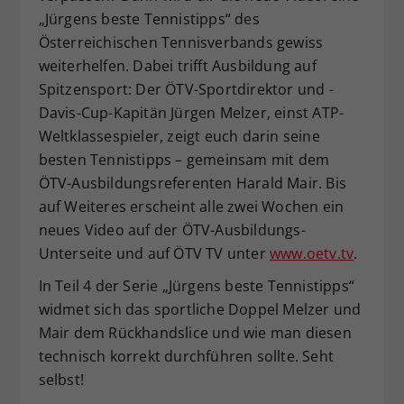
„Jürgens beste Tennistipps“ des
Dieser Wert speichert Ihre Consent-
Österreichischen Tennisverbands gewiss
Einstellungen. Unter anderem eine
zufällig generierte ID, für die
weiterhelfen. Dabei trifft Ausbildung auf
Zweck
historische Speicherung Ihrer
Spitzensport: Der ÖTV-Sportdirektor und -
vorgenommen Einstellungen, falls der
Davis-Cup-Kapitän Jürgen Melzer, einst ATP-
Webseiten-Betreiber dies eingestellt
Weltklassespieler, zeigt euch darin seine
hat.
besten Tennistipps – gemeinsam mit dem
ÖTV-Ausbildungsreferenten Harald Mair. Bis
auf Weiteres erscheint alle zwei Wochen ein
neues Video auf der ÖTV-Ausbildungs-
Unterseite und auf ÖTV TV unter
www.oetv.tv
.
In Teil 4 der Serie „Jürgens beste Tennistipps“
widmet sich das sportliche Doppel Melzer und
Mair dem Rückhandslice und wie man diesen
technisch korrekt durchführen sollte. Seht
selbst!