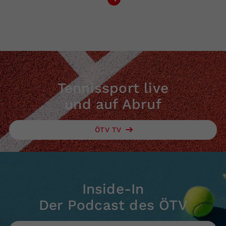
Tennissport live
und auf Abruf
ÖTV TV
Inside-In
Der Podcast des ÖTV