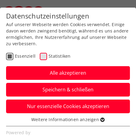
Zurück zur Newsübersicht
Datenschutzeinstellungen
Steirischer Tennisverband
Auf unserer Webseite werden Cookies verwendet. Einige
davon werden zwingend benötigt, während es uns andere
ermöglichen, Ihre Nutzererfahrung auf unserer Webseite
zu verbessern.
Verbands-Info
Essenziell
Statistiken
LSO-Funktionärsehrung
Alle akzeptieren
Hans-Wolfgang Strauss erhielt seitens
des Landes Steiermark das Goldene
Speichern & schließen
Ehrenzeichen!
Nur essenzielle Cookies akzeptieren
Verfasst von: Stefan Schuh, 29.06.2021
Weitere Informationen anzeigen
Essenziell
Essenzielle Cookies werden für grundlegende
Powered by