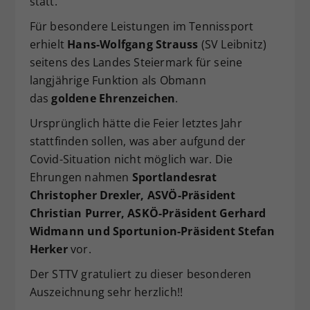
statt.
Dieser Wert speichert Ihre Consent-
Für besondere Leistungen im Tennissport
Einstellungen. Unter anderem eine
erhielt
Hans-Wolfgang Strauss
(SV Leibnitz)
zufällig generierte ID, für die
seitens des Landes Steiermark für seine
Zweck
historische Speicherung Ihrer
vorgenommen Einstellungen, falls der
langjährige Funktion als Obmann
Webseiten-Betreiber dies eingestellt
das
goldene Ehrenzeichen
.
hat.
Ursprünglich hätte die Feier letztes Jahr
stattfinden sollen, was aber aufgund der
Covid-Situation nicht möglich war. Die
Ehrungen nahmen
Sportlandesrat
Christopher Drexler, ASVÖ-Präsident
Christian Purrer, ASKÖ-Präsident Gerhard
Widmann und Sportunion-Präsident Stefan
Herker
vor.
Der STTV gratuliert zu dieser besonderen
Auszeichnung sehr herzlich!!