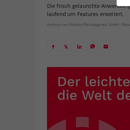
ei
Die frisch gelaunchte Anwendung 
laufend um Features erweitert.
Verfasst von: Rubikon Werbeagentur GmbH / Reda
S