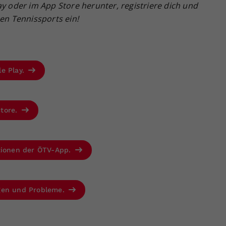
ay oder im App Store herunter, registriere dich und
hen Tennissports ein!
le Play.
Store.
ktionen der ÖTV-App.
agen und Probleme.