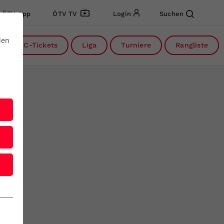
ÖTV App
ÖTV TV
Login
Suchen
den
DC-Tickets
Liga
Turniere
Rangliste