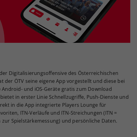
Zweck
generierte ID, für die historische Speicherung
Ihrer vorgenommen Einstellungen, falls der
Webseiten-Betreiber dies eingestellt hat.
der Digitalisierungsoffensive des Österreichischen
t der ÖTV seine eigene App vorgestellt und diese bei
le Android- und iOS-Geräte gratis zum Download
ietet in erster Linie Schnellzugriffe, Push-Dienste und
rekt in die App integrierte Players Lounge für
voriten, ITN-Verläufe und ITN-Streichungen (ITN =
 zur Spielstärkemessung) und persönliche Daten.