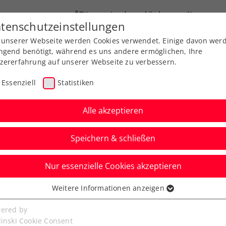
ÖTV
Landesverbände
News
tenschutzeinstellungen
 unserer Webseite werden Cookies verwendet. Einige davon wer
Ausbildungen
Services
Über uns
ngend benötigt, während es uns andere ermöglichen, Ihre
zererfahrung auf unserer Webseite zu verbessern.
Essenziell
Statistiken
Alle akzeptieren
Speichern & schließen
Nur essenzielle Cookies akzeptieren
, noch einfacher: Das
Weitere Informationen anzeigen
ssenziell
 ÖTV-App
senzielle Cookies werden für grundlegende Funktionen der
ered by
bseite benötigt. Dadurch ist gewährleistet, dass die Webseite
linski Cookie Consent