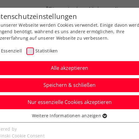
ÖTV
Landesverbände
News
tenschutzeinstellungen
 unserer Webseite werden Cookies verwendet. Einige davon wer
Ausbildungen
Services
Über uns
ngend benötigt, während es uns andere ermöglichen, Ihre
zererfahrung auf unserer Webseite zu verbessern.
Essenziell
Statistiken
Alle akzeptieren
Speichern & schließen
Nur essenzielle Cookies akzeptieren
, noch einfacher: Das
Weitere Informationen anzeigen
ssenziell
 ÖTV-App
senzielle Cookies werden für grundlegende Funktionen der
ered by
bseite benötigt. Dadurch ist gewährleistet, dass die Webseite
linski Cookie Consent