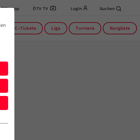
ÖTV App
ÖTV TV
Login
Suchen
den
DC-Tickets
Liga
Turniere
Rangliste