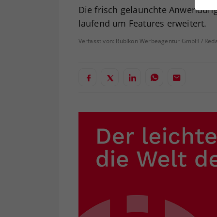
ei
Die frisch gelaunchte Anwendung 
laufend um Features erweitert.
Verfasst von: Rubikon Werbeagentur GmbH / Reda
S