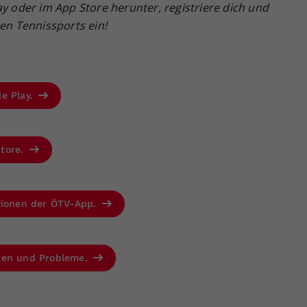
ay oder im App Store herunter, registriere dich und
hen Tennissports ein!
le Play.
Store.
ktionen der ÖTV-App.
agen und Probleme.