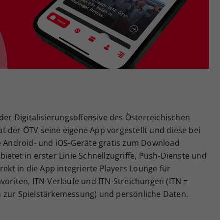
Zweck
generierte ID, für die historische Speicherung
Ihrer vorgenommen Einstellungen, falls der
Webseiten-Betreiber dies eingestellt hat.
der Digitalisierungsoffensive des Österreichischen
t der ÖTV seine eigene App vorgestellt und diese bei
le Android- und iOS-Geräte gratis zum Download
ietet in erster Linie Schnellzugriffe, Push-Dienste und
rekt in die App integrierte Players Lounge für
voriten, ITN-Verläufe und ITN-Streichungen (ITN =
 zur Spielstärkemessung) und persönliche Daten.