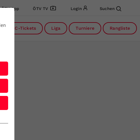
ÖTV App
ÖTV TV
Login
Suchen
den
DC-Tickets
Liga
Turniere
Rangliste