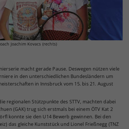
Zweck
generierte ID, für die historische Speicherung
Ihrer vorgenommen Einstellungen, falls der
Webseiten-Betreiber dies eingestellt hat.
oach Joachim Kovacs (rechts)
rnierserie macht gerade Pause. Deswegen nützen viele
urniere in den unterschiedlichen Bundesländern um
meisterschaften in Innsbruck vom 15. bis 21. August
die regionalen Stützpunkte des STTV, machten dabei
chuen (GAK) trug sich erstmals bei einem ÖTV Kat 2
udörfl konnte sie den U14 Bewerb gewinnen. Bei den
eiz) das gleiche Kunststück und Lionel Frießnegg (TNZ