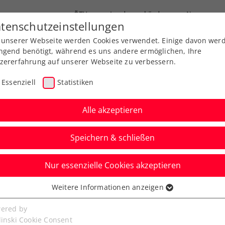
ÖTV
Landesverbände
News
tenschutzeinstellungen
 unserer Webseite werden Cookies verwendet. Einige davon wer
Ausbildungen
Services
Über uns
ngend benötigt, während es uns andere ermöglichen, Ihre
zererfahrung auf unserer Webseite zu verbessern.
Essenziell
Statistiken
Alle akzeptieren
Speichern & schließen
Nur essenzielle Cookies akzeptieren
zpunkte feiern Erfolge
Weitere Informationen anzeigen
ssenziell
senzielle Cookies werden für grundlegende Funktionen der
ered by
e Jugend ÖMS bereiten den Steirer:innen viel
bseite benötigt. Dadurch ist gewährleistet, dass die Webseite
linski Cookie Consent