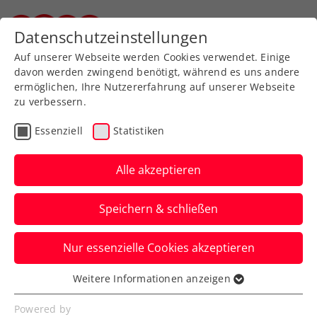
Zurück zur Newsübersicht
Datenschutzeinstellungen
Steirischer Tennisverband
Auf unserer Webseite werden Cookies verwendet. Einige
davon werden zwingend benötigt, während es uns andere
ermöglichen, Ihre Nutzererfahrung auf unserer Webseite
zu verbessern.
Bundesliga
Senioren
Essenziell
Statistiken
Senioren Bundesliga 2019
Alle akzeptieren
Das Herren 60+ Team des GTC kürte sich
zum Österreichischen Meister!
Speichern & schließen
Verfasst von: Stefan Schuh, 02.07.2019
Nur essenzielle Cookies akzeptieren
Weitere Informationen anzeigen
Essenziell
Essenzielle Cookies werden für grundlegende
Powered by