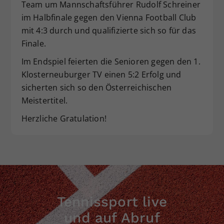
Team um Mannschaftsführer Rudolf Schreiner
Dieser Wert speichert Ihre Consent-
im Halbfinale gegen den Vienna Football Club
Einstellungen. Unter anderem eine
mit 4:3 durch und qualifizierte sich so für das
zufällig generierte ID, für die
Finale.
Zweck
historische Speicherung Ihrer
vorgenommen Einstellungen, falls der
Im Endspiel feierten die Senioren gegen den 1.
Webseiten-Betreiber dies eingestellt
Klosterneuburger TV einen 5:2 Erfolg und
hat.
sicherten sich so den Österreichischen
Meistertitel.
Herzliche Gratulation!
Tennissport live
und auf Abruf