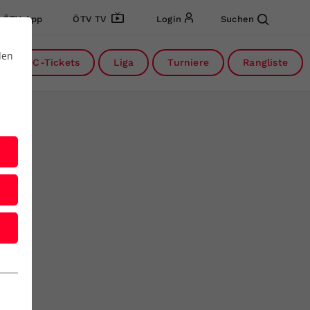
ÖTV App
ÖTV TV
Login
Suchen
den
DC-Tickets
Liga
Turniere
Rangliste