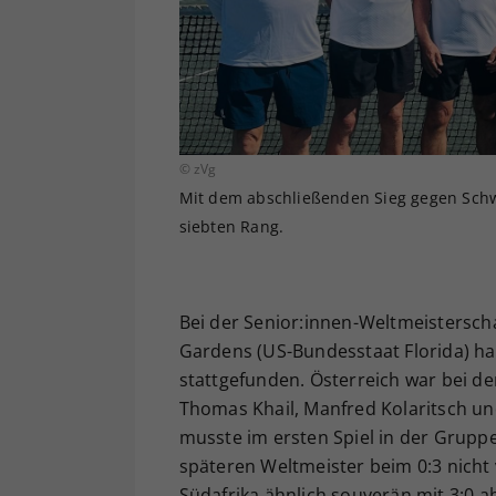
© zVg
Mit dem abschließenden Sieg gegen Schwe
siebten Rang.
Bei der Senior:innen-Weltmeisterscha
Gardens (US-Bundesstaat Florida) h
stattgefunden. Österreich war bei d
Thomas Khail, Manfred Kolaritsch un
musste im ersten Spiel in der Grupp
späteren Weltmeister beim 0:3 nicht 
Südafrika ähnlich souverän mit 3:0 ab