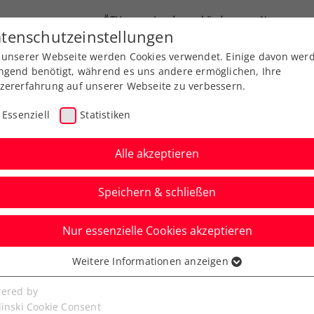
ÖTV
Landesverbände
News
tenschutzeinstellungen
 unserer Webseite werden Cookies verwendet. Einige davon wer
Ausbildungen
Services
Über uns
ngend benötigt, während es uns andere ermöglichen, Ihre
zererfahrung auf unserer Webseite zu verbessern.
Essenziell
Statistiken
Alle akzeptieren
Speichern & schließen
Nur essenzielle Cookies akzeptieren
eam-WM: Ein guter 7.
Weitere Informationen anzeigen
ssenziell
reichs Herren 70
senzielle Cookies werden für grundlegende Funktionen der
ered by
bseite benötigt. Dadurch ist gewährleistet, dass die Webseite
linski Cookie Consent