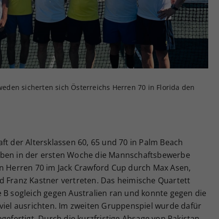
Zweck
generierte ID, für die historische Speicherung
Ihrer vorgenommen Einstellungen, falls der
Webseiten-Betreiber dies eingestellt hat.
den sicherten sich Österreichs Herren 70 in Florida den
ft der Altersklassen 60, 65 und 70 in Palm Beach
aben in der ersten Woche die Mannschaftsbewerbe
en Herren 70 im Jack Crawford Cup durch Max Asen,
d Franz Kastner vertreten. Das heimische Quartett
e B sogleich gegen Australien ran und konnte gegen die
viel ausrichten. Im zweiten Gruppenspiel wurde dafür
gefertigt. Durch die kurzfristige Absage von Pakistan