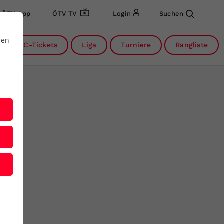
ÖTV App
ÖTV TV
Login
Suchen
den
DC-Tickets
Liga
Turniere
Rangliste