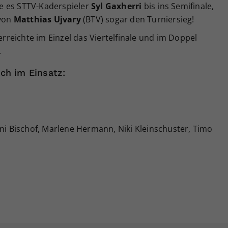
e es STTV-Kaderspieler
Syl Gaxherri
bis ins Semifinale,
 von
Matthias Ujvary
(BTV) sogar den Turniersieg!
rreichte im Einzel das Viertelfinale und im Doppel
.
ch im Einsatz:
eni Bischof, Marlene Hermann, Niki Kleinschuster, Timo