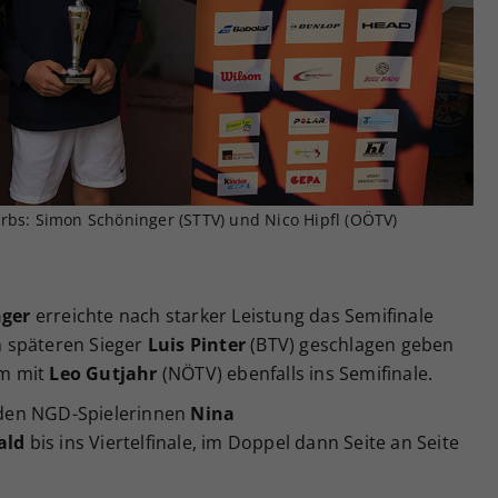
Zweck
generierte ID, für die historische Speicherung
Ihrer vorgenommen Einstellungen, falls der
Webseiten-Betreiber dies eingestellt hat.
rbs: Simon Schöninger (STTV) und Nico Hipfl (OÖTV)
ger
erreichte nach starker Leistung das Semifinale
m späteren Sieger
Luis Pinter
(BTV) geschlagen geben
am mit
Leo Gutjahr
(NÖTV) ebenfalls ins Semifinale.
den NGD-Spielerinnen
Nina
ald
bis ins Viertelfinale, im Doppel dann Seite an Seite