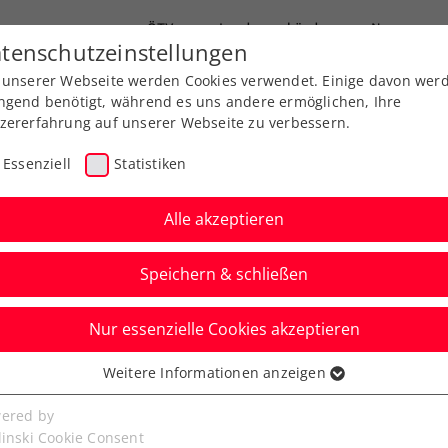
ÖTV
Landesverbände
News
tenschutzeinstellungen
 unserer Webseite werden Cookies verwendet. Einige davon wer
Ausbildungen
Services
Über uns
ngend benötigt, während es uns andere ermöglichen, Ihre
zererfahrung auf unserer Webseite zu verbessern.
Essenziell
Statistiken
Alle akzeptieren
Speichern & schließen
ark
Nur essenzielle Cookies akzeptieren
olge beim ÖTV
Weitere Informationen anzeigen
ssenziell
n Villach
senzielle Cookies werden für grundlegende Funktionen der
ered by
bseite benötigt. Dadurch ist gewährleistet, dass die Webseite
linski Cookie Consent