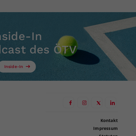
nside-In
dcast des ÖTV
Inside-In
Kontakt
Impressum