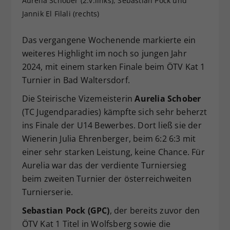
Aurelia Schober (2.v.links), Sebastian Pock und
Dieser Wert speichert Ihre Consent-
Jannik El Filali (rechts)
Einstellungen. Unter anderem eine
zufällig generierte ID, für die
Das vergangene Wochenende markierte ein
Zweck
historische Speicherung Ihrer
weiteres Highlight im noch so jungen Jahr
vorgenommen Einstellungen, falls der
2024, mit einem starken Finale beim ÖTV Kat 1
Webseiten-Betreiber dies eingestellt
Turnier in Bad Waltersdorf.
hat.
Die Steirische Vizemeisterin
Aurelia Schober
(TC Jugendparadies) kämpfte sich sehr beherzt
ins Finale der U14 Bewerbes. Dort ließ sie der
Wienerin Julia Ehrenberger, beim 6:2 6:3 mit
einer sehr starken Leistung, keine Chance. Für
Aurelia war das der verdiente Turniersieg
beim zweiten Turnier der österreichweiten
Turnierserie.
Sebastian Pock (GPC)
, der bereits zuvor den
ÖTV Kat 1 Titel in Wolfsberg sowie die