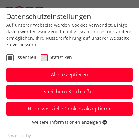
Zurück zur Newsübersicht
Datenschutzeinstellungen
Steirischer Tennisverband
Auf unserer Webseite werden Cookies verwendet. Einige
davon werden zwingend benötigt, während es uns andere
ermöglichen, Ihre Nutzererfahrung auf unserer Webseite
zu verbessern.
Turniere
Kids & Jugend
Essenziell
Statistiken
Steirische Festspiele in
Bad Waltersdorf
Alle akzeptieren
Sebastian Pock sichert dritten Turniersieg
Speichern & schließen
in Serie, Aurelia Schober überzeugt im
Mädchenbewerb
Nur essenzielle Cookies akzeptieren
Verfasst von: Andreas Leber, 14.02.2024
Weitere Informationen anzeigen
Essenziell
Essenzielle Cookies werden für grundlegende
Powered by