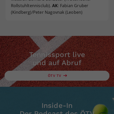
Rollstuhltennisclub).
AK
: Fabian Gruber
(Kindberg)/Peter Nagovnak (Leoben)
Tennissport live
und auf Abruf
ÖTV TV
Inside-In
Der Podcast des ÖTV