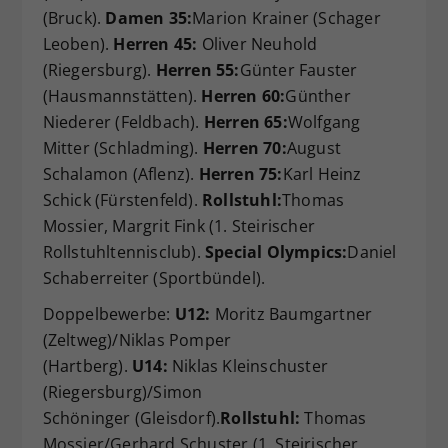
(Bruck).
Damen 35:
Marion Krainer (Schager
Leoben).
Herren 45:
Oliver Neuhold
(Riegersburg).
Herren 55:
Günter Fauster
(Hausmannstätten).
Herren 60:
Günther
Niederer (Feldbach).
Herren 65:
Wolfgang
Mitter (Schladming).
Herren 70:
August
Schalamon (Aflenz).
Herren 75:
Karl Heinz
Schick (Fürstenfeld).
Rollstuhl:
Thomas
Mossier, Margrit Fink (1. Steirischer
Rollstuhltennisclub).
Special Olympics:
Daniel
Schaberreiter (Sportbündel).
Doppelbewerbe:
U12:
Moritz Baumgartner
(Zeltweg)/Niklas Pomper
(Hartberg).
U14:
Niklas Kleinschuster
(Riegersburg)/Simon
Schöninger (Gleisdorf).
Rollstuhl:
Thomas
Mossier/Gerhard Schuster (1. Steirischer