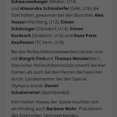
Schwarzenberger
(Wildon, U14)
und
Alexandra Schöndorfer
(GAK, U16) die
Titel holten, gewannen bei den Burschen
Alex
Huszar
(Hartberg, U12),
Simon
Schöninger
(Gleisdorf, U14),
Simon
Kordasch
(Gratkorn, U16) und
Hans Peter
Kaufmann
(TC Kern, U18).
Bei den Rollstuhltennisbewerben setzten sich
mit
Margrit Fink
und
Thomas Mossier
(bei 1.
Steirischer Rollstuhltennisclub) sowohl bei den
Damen als auch bei den Herren die Favoriten
durch. Landesmeister bei den Special
Olympics wurde
Daniel
Schaberreiter
(Sportbündel).
Vom hohen Niveau der Spiele machten sich
am Finaltag auch
Barbara Muhr
, Präsidentin
des Steirischen Tennisverbandes,