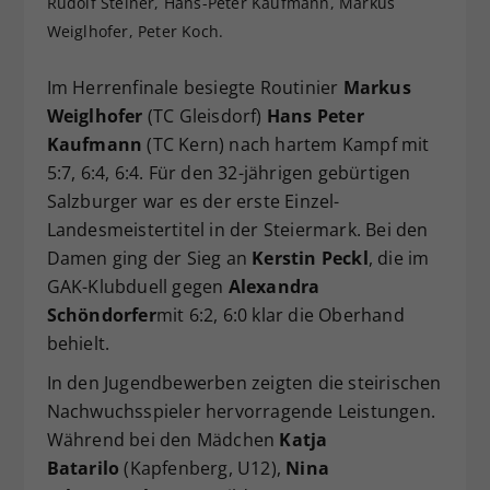
Rudolf Steiner, Hans-Peter Kaufmann, Markus
Dieser Wert speichert Ihre Consent-
Weiglhofer, Peter Koch.
Einstellungen. Unter anderem eine
zufällig generierte ID, für die
Im Herrenfinale besiegte Routinier
Markus
Zweck
historische Speicherung Ihrer
Weiglhofer
(TC Gleisdorf)
Hans Peter
vorgenommen Einstellungen, falls der
Kaufmann
(TC Kern) nach hartem Kampf mit
Webseiten-Betreiber dies eingestellt
hat.
5:7, 6:4, 6:4. Für den 32-jährigen gebürtigen
Salzburger war es der erste Einzel-
Landesmeistertitel in der Steiermark. Bei den
Damen ging der Sieg an
Kerstin Peckl
, die im
GAK-Klubduell gegen
Alexandra
Schöndorfer
mit 6:2, 6:0 klar die Oberhand
behielt.
In den Jugendbewerben zeigten die steirischen
Nachwuchsspieler hervorragende Leistungen.
Während bei den Mädchen
Katja
Batarilo
(Kapfenberg, U12),
Nina