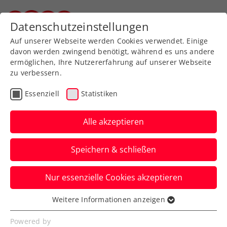
Zurück zur Newsübersicht
Datenschutzeinstellungen
Steirischer Tennisverband
Auf unserer Webseite werden Cookies verwendet. Einige
davon werden zwingend benötigt, während es uns andere
ermöglichen, Ihre Nutzererfahrung auf unserer Webseite
zu verbessern.
Allgemeine Klasse
Turniere
Essenziell
Statistiken
Kids & Jugend
Senioren
Steiermark
Alle akzeptieren
Steirische
Speichern & schließen
Tennisfestspiele in Bruck
an der Mur
Nur essenzielle Cookies akzeptieren
Mit dem großen Finaltag gingen die
Weitere Informationen anzeigen
Essenziell
Steirischen Landesmeisterschaften aller
Essenzielle Cookies werden für grundlegende
Powered by
Klassen in Bruck an der Mur zu Ende.