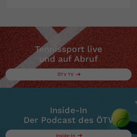
Tennissport live
und auf Abruf
ÖTV TV
Inside-In
Der Podcast des ÖTV
Inside-In