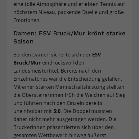
eine tolle Atmosphäre und erlebten Tennis auf
Dieser Wert speichert Ihre Consent-
höchstem Niveau, packende Duelle und große
Einstellungen. Unter anderem eine
Emotionen.
zufällig generierte ID, für die
Zweck
historische Speicherung Ihrer
Damen: ESV Bruck/Mur krönt starke
vorgenommen Einstellungen, falls der
Saison
Webseiten-Betreiber dies eingestellt
hat.
Bei den Damen sicherte sich der
ESV
Bruck/Mur
eindrucksvoll den
Landesmeistertitel. Bereits nach den
Einzelmatches war die Entscheidung gefallen.
Mit einer starken Mannschaftsleistung stellten
die Obersteirerinnen früh die Weichen auf Sieg
und führten nach den Einzeln bereits
uneinholbar mit
5:0
. Die Doppel mussten
daher nicht mehr ausgetragen werden. Die
Bruckerinnen präsentierten sich über den
gesamten Wettbewerb hinweg äußerst