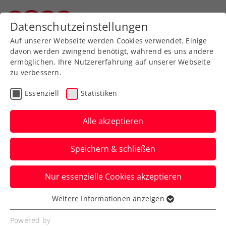
Zurück zur Newsübersicht
Datenschutzeinstellungen
Steirischer Tennisverband
Auf unserer Webseite werden Cookies verwendet. Einige
davon werden zwingend benötigt, während es uns andere
ermöglichen, Ihre Nutzererfahrung auf unserer Webseite
zu verbessern.
Allgemeine Klasse
Liga
Essenziell
Statistiken
Final 4 2026: Ein
unvergessliches
Alle akzeptieren
Tenniswochenende in
Speichern & schließen
Graz
Nur essenzielle Cookies akzeptieren
Verfasst von: STTV Büro, 24.06.2026
Weitere Informationen anzeigen
Essenziell
Essenzielle Cookies werden für grundlegende
Powered by