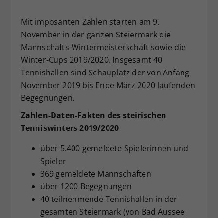
Dieser Wert speichert Ihre Consent-
Mit imposanten Zahlen starten am 9.
Einstellungen. Unter anderem eine
zufällig generierte ID, für die
November in der ganzen Steiermark die
Zweck
historische Speicherung Ihrer
Mannschafts-Wintermeisterschaft sowie die
vorgenommen Einstellungen, falls der
Winter-Cups 2019/2020. Insgesamt 40
Webseiten-Betreiber dies eingestellt
Tennishallen sind Schauplatz der von Anfang
hat.
November 2019 bis Ende März 2020 laufenden
Begegnungen.
Zahlen-Daten-Fakten des steirischen
Tenniswinters 2019/2020
über 5.400 gemeldete Spielerinnen und
Spieler
369 gemeldete Mannschaften
über 1200 Begegnungen
40 teilnehmende Tennishallen in der
gesamten Steiermark (von Bad Aussee