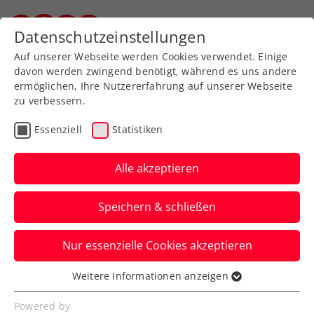
Zurück zur Newsübersicht
Datenschutzeinstellungen
Steirischer Tennisverband
Auf unserer Webseite werden Cookies verwendet. Einige
davon werden zwingend benötigt, während es uns andere
ermöglichen, Ihre Nutzererfahrung auf unserer Webseite
zu verbessern.
Liga
Verbands-Info
Essenziell
Statistiken
STTV
Wintermeisterschaft
Alle akzeptieren
2019/2020
Speichern & schließen
Am 9. November startet die Winter-
Nur essenzielle Cookies akzeptieren
Mannschaftsmeisterschaft des STTV mit
erneutem Rekordnennergebnis in die 19.
Weitere Informationen anzeigen
Essenziell
Auflage!
Essenzielle Cookies werden für grundlegende
Powered by