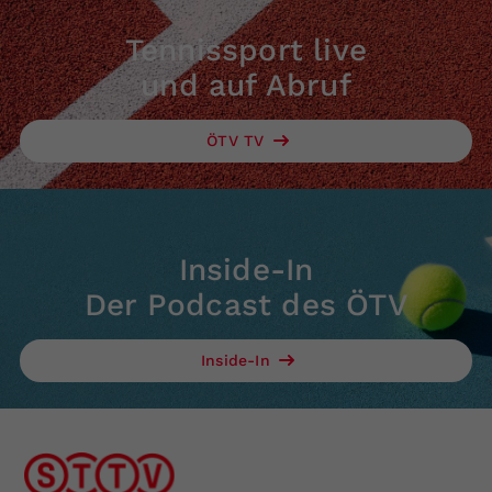
Tennissport live
und auf Abruf
ÖTV TV
Inside-In
Der Podcast des ÖTV
Inside-In