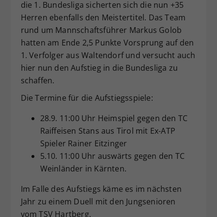
die 1. Bundesliga sicherten sich die nun +35
Dieser Wert speichert Ihre Consent-
Herren ebenfalls den Meistertitel. Das Team
Einstellungen. Unter anderem eine
rund um Mannschaftsführer Markus Golob
zufällig generierte ID, für die
hatten am Ende 2,5 Punkte Vorsprung auf den
Zweck
historische Speicherung Ihrer
vorgenommen Einstellungen, falls der
1. Verfolger aus Waltendorf und versucht auch
Webseiten-Betreiber dies eingestellt
hier nun den Aufstieg in die Bundesliga zu
hat.
schaffen.
Die Termine für die Aufstiegsspiele:
28.9. 11:00 Uhr Heimspiel gegen den TC
Raiffeisen Stans aus Tirol mit Ex-ATP
Spieler Rainer Eitzinger
5.10. 11:00 Uhr auswärts gegen den TC
Weinländer in Kärnten.
Im Falle des Aufstiegs käme es im nächsten
Jahr zu einem Duell mit den Jungsenioren
vom TSV Hartberg.