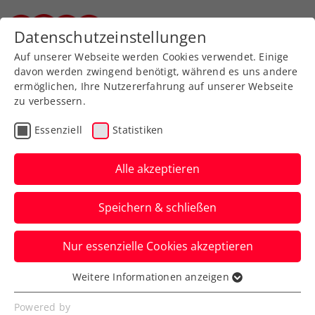
Zurück zur Newsübersicht
Datenschutzeinstellungen
Steirischer Tennisverband
Auf unserer Webseite werden Cookies verwendet. Einige
davon werden zwingend benötigt, während es uns andere
ermöglichen, Ihre Nutzererfahrung auf unserer Webseite
zu verbessern.
Bundesliga
Senioren
Essenziell
Statistiken
TC Kern schwimmt weiter
auf der Erfolgswelle
Alle akzeptieren
Die +35 Herren sichern sich den
Speichern & schließen
Meistertitel und wollen den Aufstieg in
die Bundesliga schaffen.
Nur essenzielle Cookies akzeptieren
Verfasst von: Stefan Schuh, 22.09.2019
Weitere Informationen anzeigen
Essenziell
Essenzielle Cookies werden für grundlegende
Powered by