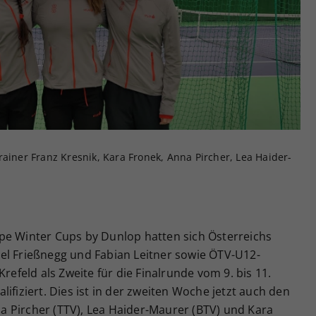
Zweck
generierte ID, für die historische Speicherung
Ihrer vorgenommen Einstellungen, falls der
Webseiten-Betreiber dies eingestellt hat.
rainer Franz Kresnik, Kara Fronek, Anna Pircher, Lea Haider-
pe Winter Cups by Dunlop hatten sich Österreichs
el Frießnegg und Fabian Leitner sowie ÖTV-U12-
Krefeld als Zweite für die Finalrunde vom 9. bis 11.
ifiziert. Dies ist in der zweiten Woche jetzt auch den
 Pircher (TTV), Lea Haider-Maurer (BTV) und Kara