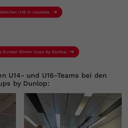
r Mädchen U16 in Lousada.
is Europe Winter Cups by Dunlop.
chen U14- und U16-Teams bei den
ups by Dunlop: