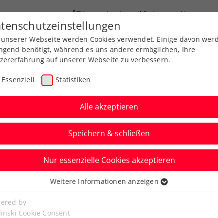
ÖTV
Landesverbände
News
tenschutzeinstellungen
 unserer Webseite werden Cookies verwendet. Einige davon wer
Ausbildungen
Services
Über uns
ngend benötigt, während es uns andere ermöglichen, Ihre
zererfahrung auf unserer Webseite zu verbessern.
Essenziell
Statistiken
Alle akzeptieren
Speichern & schließen
Nur essenzielle Cookies akzeptieren
Winter Cups by
Weitere Informationen anzeigen
ssenziell
Mädchen U14 erreichen
senzielle Cookies werden für grundlegende Funktionen der
ered by
bseite benötigt. Dadurch ist gewährleistet, dass die Webseite
linski Cookie Consent