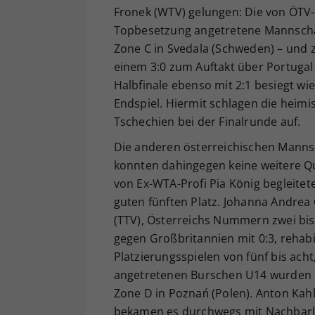
Fronek (WTV) gelungen: Die von ÖTV-U
Topbesetzung angetretene Mannschaf
Zone C in Svedala (Schweden) – und
einem 3:0 zum Auftakt über Portuga
Halbfinale ebenso mit 2:1 besiegt wi
Endspiel. Hiermit schlagen die heimis
Tschechien bei der Finalrunde auf.
Die anderen österreichischen Manns
konnten dahingegen keine weitere Qua
von Ex-WTA-Profi Pia König begleite
guten fünften Platz. Johanna Andrea 
(TTV), Österreichs Nummern zwei bis 
gegen Großbritannien mit 0:3, rehabi
Platzierungsspielen von fünf bis acht
angetretenen Burschen U14 wurden mi
Zone D in Poznań (Polen). Anton Kahl
bekamen es durchwegs mit Nachbarlä