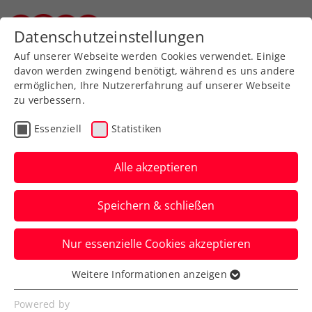
Zurück zur Newsübersicht
Datenschutzeinstellungen
Steirischer Tennisverband
Auf unserer Webseite werden Cookies verwendet. Einige
davon werden zwingend benötigt, während es uns andere
ermöglichen, Ihre Nutzererfahrung auf unserer Webseite
zu verbessern.
Kids & Jugend
Essenziell
Statistiken
Tennis Schager Talentino
Cup
Alle akzeptieren
Nicht nur trainieren, sondern auch
Speichern & schließen
Matchpraxis sammeln – so lautet die
Devise beim Tennis Schager Talentino
Nur essenzielle Cookies akzeptieren
Cup.
Weitere Informationen anzeigen
Essenziell
Verfasst von: STTV Büro, 12.08.2024
Essenzielle Cookies werden für grundlegende
Powered by