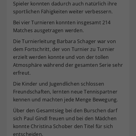
Spieler konnten dadurch auch natürlich ihre
Dieser Wert speichert Ihre Consent-
sportlichen Fähigkeiten weiter verbessern.
Einstellungen. Unter anderem eine
zufällig generierte ID, für die
Bei vier Turnieren konnten insgesamt 214
Zweck
historische Speicherung Ihrer
Matches ausgetragen werden.
vorgenommen Einstellungen, falls der
Webseiten-Betreiber dies eingestellt
Die Turnierleitung Barbara Schager war von
hat.
dem Fortschritt, der von Turnier zu Turnier
erzielt werden konnte und von der tollen
Atmosphäre während der gesamten Serie sehr
erfreut.
Die Kinder und Jugendlichen schlossen
Freundschaften, lernten neue Tennispartner
kennen und machten jede Menge Bewegung.
Über den Gesamtsieg bei den Burschen darf
sich Paul Gindl freuen und bei den Mädchen
konnte Christina Schober den Titel für sich
entscheiden.