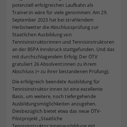
potenziell erfolgreichen Laufbahn als
Dieser Wert speichert Ihre Consent-
Trainer:in wäre für viele genommen: Am 29.
Einstellungen. Unter anderem eine
zufällig generierte ID, für die
September 2023 hat bei strahlendem
Zweck
historische Speicherung Ihrer
Herbstwetter die Abschlussprüfung zur
vorgenommen Einstellungen, falls der
Staatlichen Ausbildung von
Webseiten-Betreiber dies eingestellt
Tennisinstruktorinnen und Tennisinstruktoren
hat.
an der BSPA Innsbruck stattgefunden. Und das
mit durchschlagendem Erfolg: Der ÖTV
gratuliert 26 Absolvent:innen zu ihrem
Abschluss (= zu ihrer bestandenen Prüfung).
Die erfolgreich beendete Ausbildung für
Tennisinstruktor:innen ist eine exzellente
Basis, um weitere, noch tiefergehende
Ausbildungsmöglichkeiten anzugehen.
Diesbezüglich bietet etwa das neue ÖTV-
Pilotprojekt „Staatliche
Tennisinstruktor:innenausbildung mit