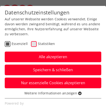
Zurück zur Newsübersicht
Datenschutzeinstellungen
Steirischer Tennisverband
Auf unserer Webseite werden Cookies verwendet. Einige
davon werden zwingend benötigt, während es uns andere
ermöglichen, Ihre Nutzererfahrung auf unserer Webseite
zu verbessern.
Ausbildung
Verbands-Info
Essenziell
Statistiken
Tennisinstruktor:innenausbil
26 frisch ausgebildete
Alle akzeptieren
Absolvent:innen
Speichern & schließen
Über zwei Dutzend Personen haben die
Nur essenzielle Cookies akzeptieren
Abschlussprüfung an der BSPA Innsbruck
erfolgreich abgelegt.
Weitere Informationen anzeigen
Essenziell
Verfasst von: Harald Mair / Redaktion, 03.10.2023
Essenzielle Cookies werden für grundlegende
Powered by