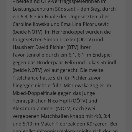
– beide sind ÖTV-Vertragsspielerinnen im
Leistungszentrum Südstadt – den Sieg, durch
ein 6:4, 6:3 im Finale der Ungesetzten über
Caroline Ilowska und Ema Lina Picorusevic
(beide NÖTV). Im Herrendoppel wurden die
topgesetzten Simon Traxler (OÖTV) und
Hausherr David Pichler (BTV) ihrer
Favoritenrolle durch ein 6:1, 6:1 im Endspiel
gegen das Brüderpaar Felix und Lukas Steindl
(beide NÖTV) vollauf gerecht. Die zweite
Titelchance hatte sich für Pichler zuvor
hingegen nicht erfüllt: Mit Ilowska zog er im
Mixed-Doppelfinale gegen das junge
Tennispärchen Nico Hipfl (OÖTV) und
Alexandra Zimmer (NÖTV) nach zwei
vergebenen Matchbällen knapp mit 4:0, 3:4
und 5:10 im Match Tiebreak den Kürzeren. Bei
den Rollstuhltennisspielern spielte sich der an