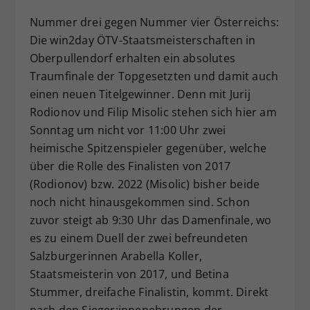
Dieser Wert speichert Ihre Consent-
Nummer drei gegen Nummer vier Österreichs:
Einstellungen. Unter anderem eine
Die win2day ÖTV-Staatsmeisterschaften in
zufällig generierte ID, für die
Oberpullendorf erhalten ein absolutes
Zweck
historische Speicherung Ihrer
Traumfinale der Topgesetzten und damit auch
vorgenommen Einstellungen, falls der
Webseiten-Betreiber dies eingestellt
einen neuen Titelgewinner. Denn mit Jurij
hat.
Rodionov und Filip Misolic stehen sich hier am
Sonntag um nicht vor 11:00 Uhr zwei
heimische Spitzenspieler gegenüber, welche
über die Rolle des Finalisten von 2017
(Rodionov) bzw. 2022 (Misolic) bisher beide
noch nicht hinausgekommen sind. Schon
zuvor steigt ab 9:30 Uhr das Damenfinale, wo
es zu einem Duell der zwei befreundeten
Salzburgerinnen Arabella Koller,
Staatsmeisterin von 2017, und Betina
Stummer, dreifache Finalistin, kommt. Direkt
nach den Sieger:innenehrungen der