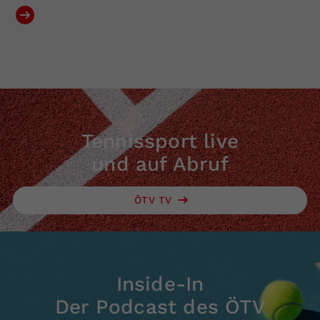
Tennissport live
und auf Abruf
ÖTV TV
Inside-In
Der Podcast des ÖTV