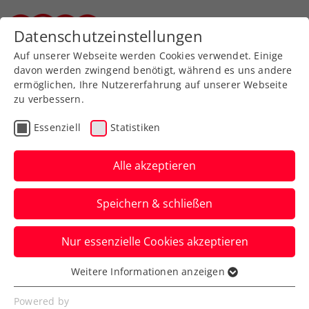
Zurück zur Newsübersicht
Datenschutzeinstellungen
Steirischer Tennisverband
Auf unserer Webseite werden Cookies verwendet. Einige
davon werden zwingend benötigt, während es uns andere
ermöglichen, Ihre Nutzererfahrung auf unserer Webseite
zu verbessern.
Rollstuhltennis
Inklusion
Essenziell
Statistiken
Allgemeine Klasse
Turniere
Alle akzeptieren
Topfinale Rodionov gegen
Speichern & schließen
Misolic bei win2day ÖTV-
Staatsmeisterschaften
Nur essenzielle Cookies akzeptieren
Bei den Damen kommt’s zum Duell der
Weitere Informationen anzeigen
Essenziell
befreundeten Salzburgerinnen Arabella
Essenzielle Cookies werden für grundlegende
Powered by
Koller und Betina Stummer.